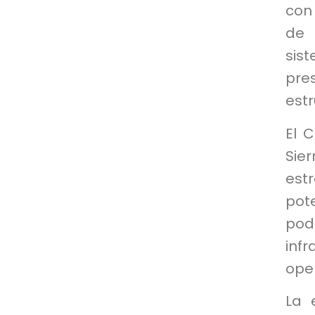
con 
de 
sis
pre
estr
El 
Sie
est
pot
pod
infr
oper
La 