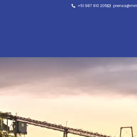
+51 987 910 205
prensa@min