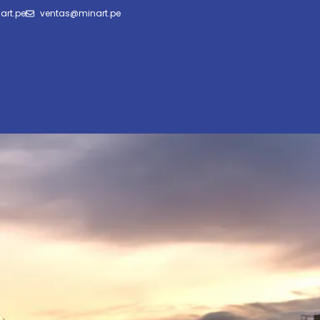
art.pe
ventas@minart.pe