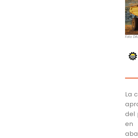
Foto: Dif
La 
apro
del 
en 
aba