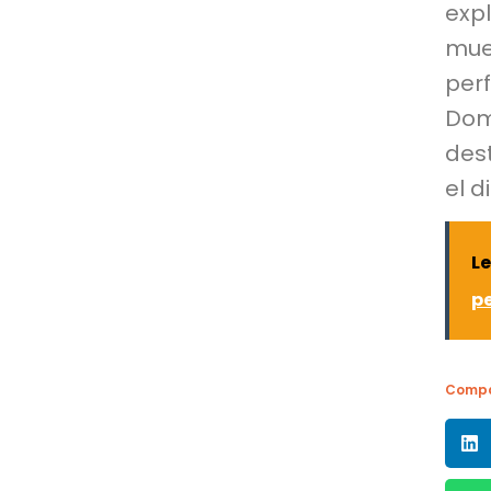
exp
mue
per
Dom
des
el d
L
pe
Compa