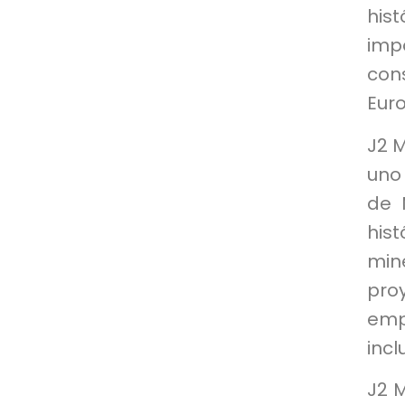
his
imp
con
Eur
J2 M
uno
de M
his
min
pro
emp
incl
J2 