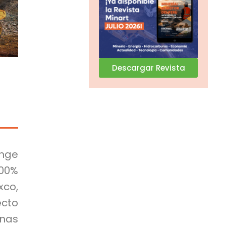
Descargar Revista
ange
100%
xco,
ecto
inas