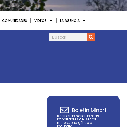
COMUNIDADES
VIDEOS
LA AGENCIA
Nexa Reporta una Utilidad Neta de US$98 
Boletín Minart
Recibe las noticias más
importantes del sector
minero, energético e
industrial.