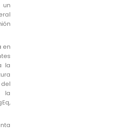
 un
eral
nión
a en
ntes
a la
ura
 del
 la
gEq,
enta