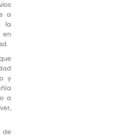
vios
s a
 la
 en
ad.
 que
dad
ro y
añía
so a
ver,
s de