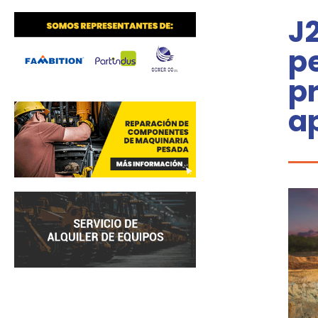
J
p
pr
a