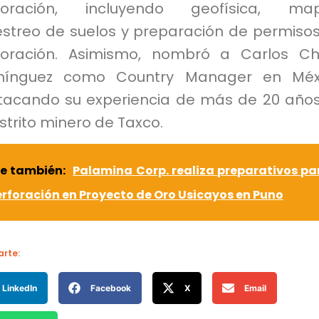
loración, incluyendo geofísica, map
streo de suelos y preparación de permiso
foración. Asimismo, nombró a Carlos C
ínguez como Country Manager en Méxi
tacando su experiencia de más de 20 año
istrito minero de Taxco.
ee también:
Palamina Corp. realiza preparativos pa
rforación en Proyecto de Oro Usicayos en Puno
rte:
LinkedIn
Facebook
X
Email