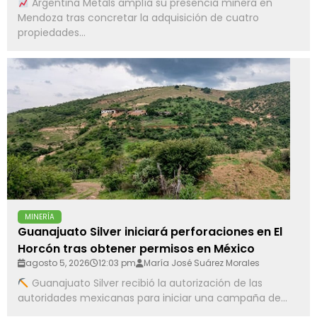
Argentina Metals amplía su presencia minera en
Mendoza tras concretar la adquisición de cuatro
propiedades...
MINERÍA
Guanajuato Silver iniciará perforaciones en El
Horcón tras obtener permisos en México
agosto 5, 2026
12:03 pm
María José Suárez Morales
Guanajuato Silver recibió la autorización de las
autoridades mexicanas para iniciar una campaña de...