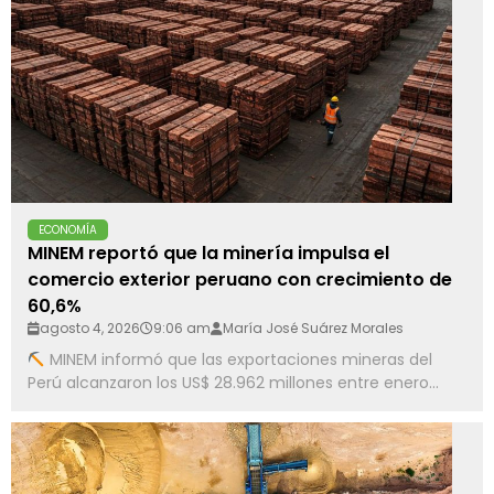
ECONOMÍA
MINEM reportó que la minería impulsa el
comercio exterior peruano con crecimiento de
60,6%
agosto 4, 2026
9:06 am
María José Suárez Morales
MINEM informó que las exportaciones mineras del
Perú alcanzaron los US$ 28.962 millones entre enero...