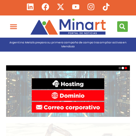
Argentina Metals prepara su primera campaña de campo tras ampliar activos en
Mendoza