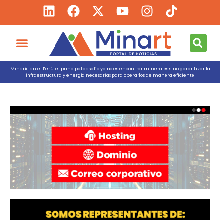
Minería en el Perú: el principal desafío ya no es encontrar minerales sino garantizar la
infraestructura y energía necesarias para operarlos de manera eficiente