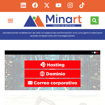
Las elecciones no deberían ser solo un espacio de confrontación, sino una oportunidad para
acordar el desarrollo, afirma especialista