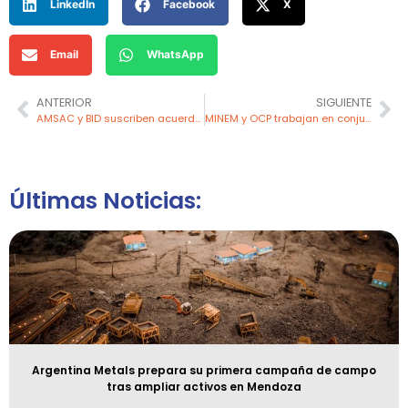
LinkedIn
Facebook
X
Email
WhatsApp
ANTERIOR
SIGUIENTE
AMSAC y BID suscriben acuerdo de colaboración para impulsar la transformación digital en la gestión ambiental
MINEM y OCP trabajan en conjunto para promover gobernabilidad y paz social en Huancavelica
Últimas Noticias:
Argentina Metals prepara su primera campaña de campo
tras ampliar activos en Mendoza