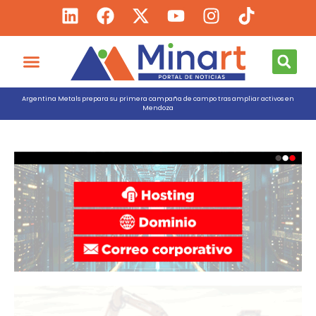
Argentina Metals prepara su primera campaña de campo tras ampliar activos en
Mendoza