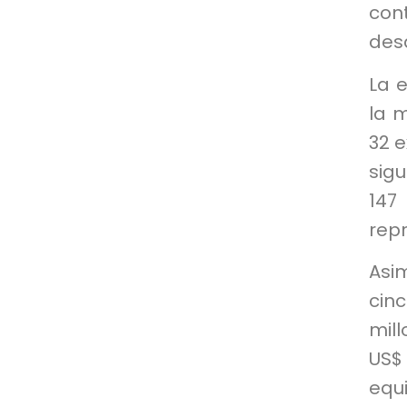
con
desa
La e
la 
32 e
sig
147
repr
Asi
cinc
mil
US$
equ