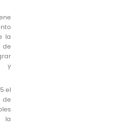
iene
nto
e la
n de
grar
s y
5 el
 de
bles
 la