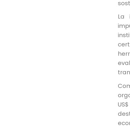
sost
La 
imp
ins
cer
herr
eva
tra
Com
org
US$
des
eco