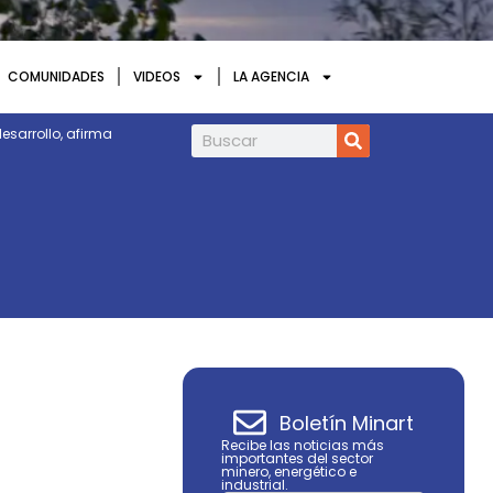
COMUNIDADES
VIDEOS
LA AGENCIA
esarrollo, afirma
Galantas Gold obtiene aprobaciones clave
Boletín Minart
Recibe las noticias más
importantes del sector
minero, energético e
industrial.