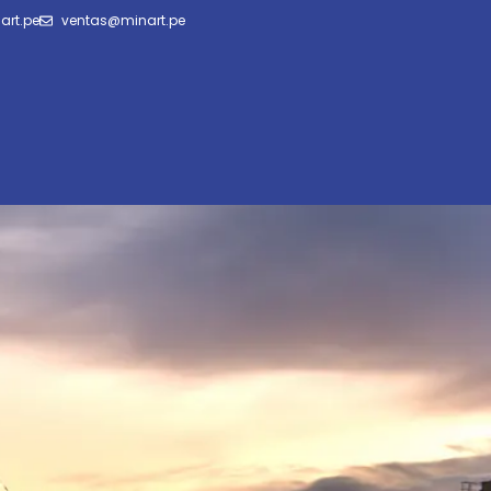
art.pe
ventas@minart.pe