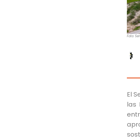
Foto: Se
El S
las
ent
apr
sos