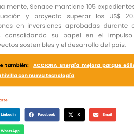
ualmente, Senace mantiene 105 expediente
luación y proyecta superar los US$ 20
lones en inversiones aprobadas durante 
, consolidando su papel en el impulso
ectos sostenibles y el desarrollo del país.
ee también:
ACCIONA Energía mejora parque eóli
hivilla con nueva tecnología
rte:
LinkedIn
Facebook
X
Email
WhatsApp