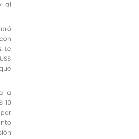
y al
ntró
 con
. Le
 US$
 que
al a
$ 10
 por
ento
ión