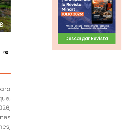
Descargar Revista
para
que,
026,
ones
es,