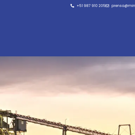
+51 987 910 205
prensa@min