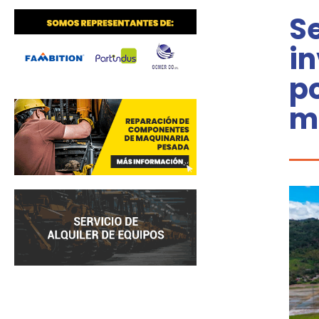
S
in
p
m