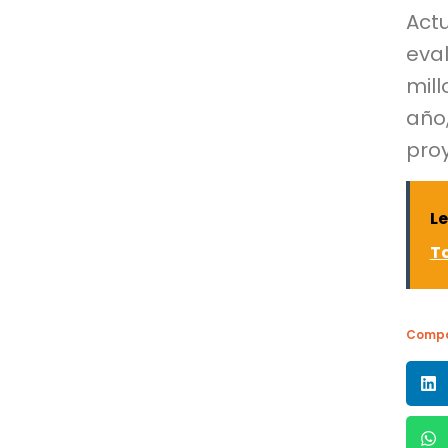
Act
eva
mil
año
proy
L
Ta
Compa