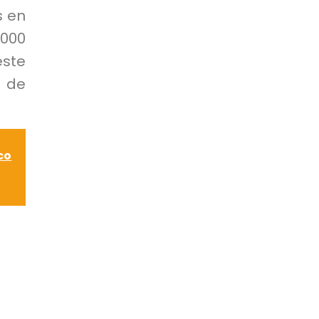
s en
.000
este
 de
co