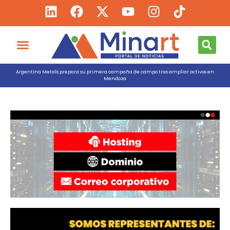
Argentina Metals prepara su primera campaña de campo tras ampliar activos en
Mendoza