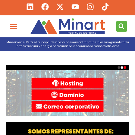
Minería en el Perú: el principal desafío ya no es encontrar minerales sino garantizar la
infraestructura y energía necesarias para operarlos de manera eficiente