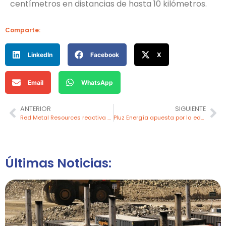
centímetros en distancias de hasta 10 kilómetros.
Comparte:
LinkedIn
Facebook
X
Email
WhatsApp
ANTERIOR
SIGUIENTE
Red Metal Resources reactiva producción de cobre y oro en proyecto Carrizal en Chile
Pluz Energía apuesta por la educación: presenta «Guardianes de la Energía»
Últimas Noticias: