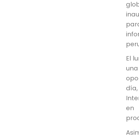
glob
ina
par
info
per
El l
una
opo
día
Inte
en 
pro
Asi