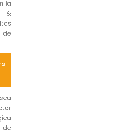
n la
O &
ltos
 de
ra
sca
ctor
gica
 de