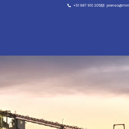
+51 987 910 205
prensa@min