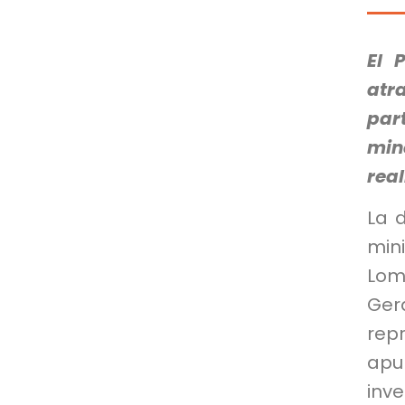
El 
atr
par
min
real
La 
min
Lom
Ger
rep
apu
inv