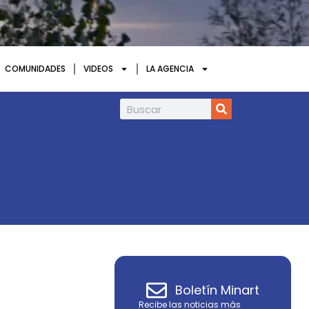
COMUNIDADES
VIDEOS
LA AGENCIA
Infield Minerals amplía en 85% la superfi
Boletín Minart
Recibe las noticias más