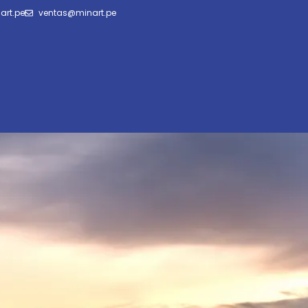
art.pe
ventas@minart.pe