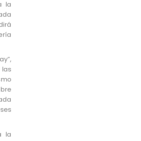
a la
mada
dirá
ería
ay”,
 las
ismo
mbre
rada
íses
á la