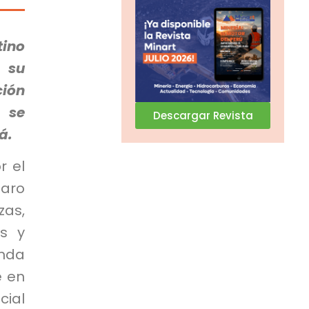
tino
e su
ción
 se
Descargar Revista
á.
r el
aro
zas,
es y
enda
e en
ial