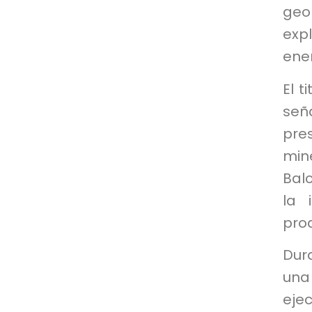
geo
expl
ener
El t
señ
pre
min
Balc
la 
prod
Dura
una
ejec