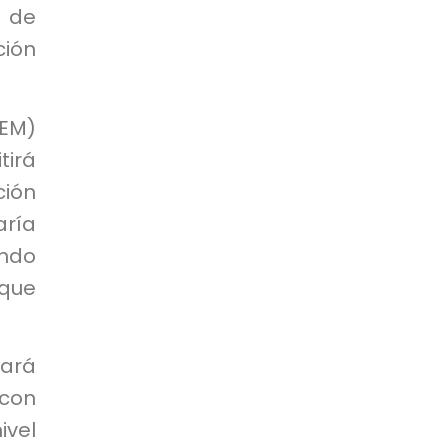
 de
ción
NEM)
tirá
ión
aría
ando
 que
lará
 con
ivel