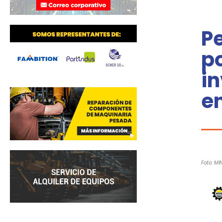
P
p
in
e
Foto: MI