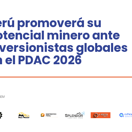
erú promoverá su
otencial minero ante
versionistas globales
n el PDAC 2026
NEM