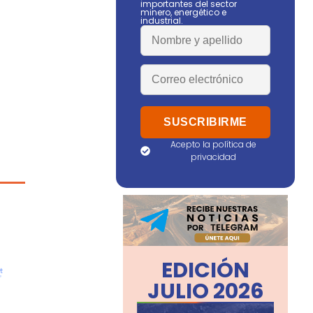
importantes del sector
minero, energético e
industrial.
Acepto la política de
privacidad
EDICIÓN
JULIO 2026