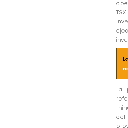
aper
TSX
Inve
eje
inv
L
re
La 
refo
min
del
proy