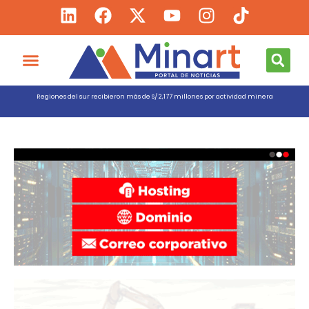
Regiones del sur recibieron más de S/ 2,177 millones por actividad minera