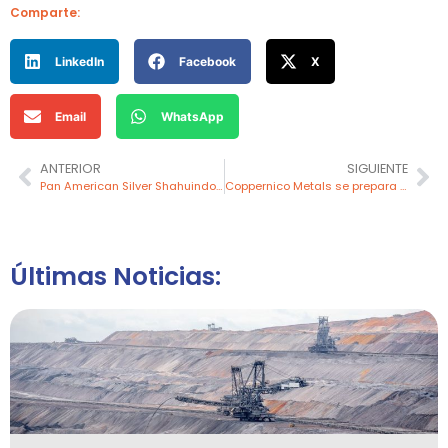
Comparte:
LinkedIn
Facebook
X
Email
WhatsApp
ANTERIOR
SIGUIENTE
Pan American Silver Shahuindo impulsa el desarrollo con infraestructura comunal en su área de influencia directa
Coppernico Metals se prepara para perforación en su Proyecto Sombrero en Perú
Últimas Noticias: