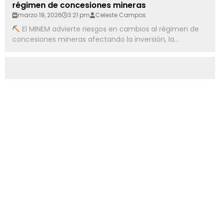
régimen de concesiones mineras
marzo 19, 2026
3:21 pm
Celeste Campos
El MINEM advierte riesgos en cambios al régimen de
concesiones mineras afectando la inversión, la...
COMUNIDADES
Cerro Verde ejecutará proyecto urbano en
Sachaca mejorando seguridad vial
marzo 19, 2026
2:54 pm
Celeste Campos
Sociedad Minera Cerro Verde ejecutará su primer