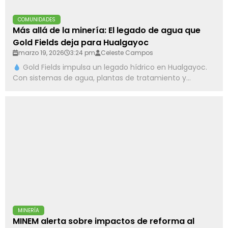
COMUNIDADES
Más allá de la minería: El legado de agua que
Gold Fields deja para Hualgayoc
marzo 19, 2026
3:24 pm
Celeste Campos
Gold Fields impulsa un legado hídrico en Hualgayoc.
Con sistemas de agua, plantas de tratamiento y...
MINERÍA
MINEM alerta sobre impactos de reforma al