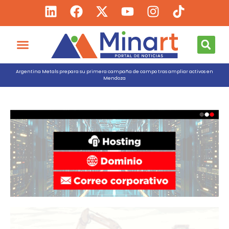
Argentina Metals prepara su primera campaña de campo tras ampliar activos en
Mendoza