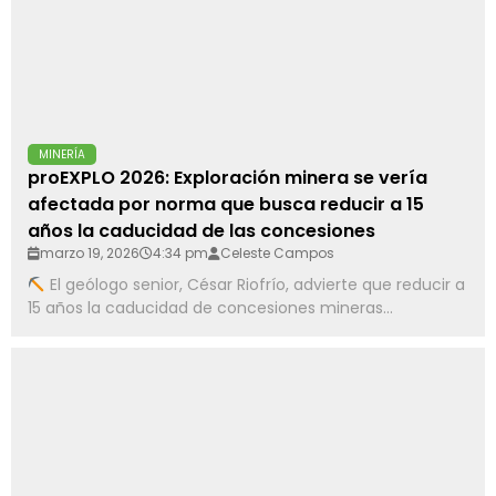
MINERÍA
proEXPLO 2026: Exploración minera se vería
afectada por norma que busca reducir a 15
años la caducidad de las concesiones
marzo 19, 2026
4:34 pm
Celeste Campos
El geólogo senior, César Riofrío, advierte que reducir a
15 años la caducidad de concesiones mineras...