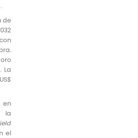
.
a de
032
 con
bra.
 oro
. La
 US$
e en
, la
ield
n el