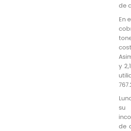
de a
En e
cob
ton
cost
Asi
y 2,
util
767.
Lun
su 
inc
de c