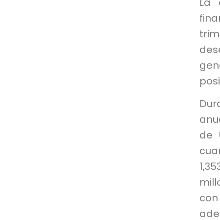
La 
fin
tri
des
gen
posi
Dur
anua
de 
cua
1,3
mill
con 
ade