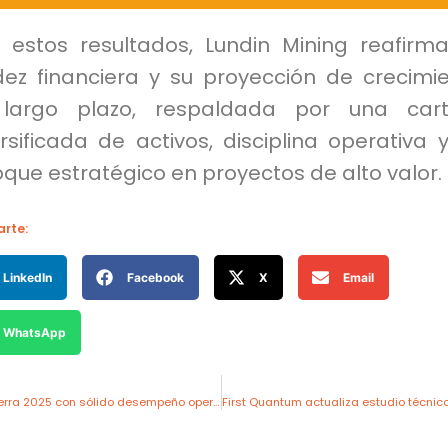
 estos resultados, Lundin Mining reafirm
idez financiera y su proyección de crecimi
largo plazo, respaldada por una cart
rsificada de activos, disciplina operativa 
que estratégico en proyectos de alto valor.
rte:
LinkedIn
Facebook
X
Email
WhatsApp
Hudbay Minerals cierra 2025 con sólido desempeño operativo y financiero en América