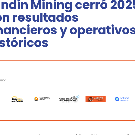
ndin Mining cerró 202
on resultados
nancieros y operativo
stóricos
usión