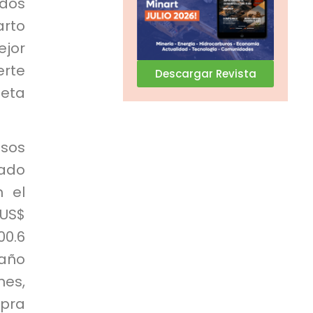
ados
arto
ejor
erte
Descargar Revista
neta
sos
tado
n el
 US$
00.6
 año
nes,
mpra