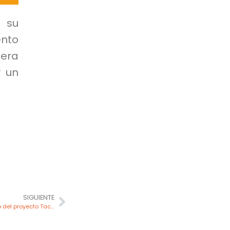
a su
ento
era
y un
SIGUIENTE
First Quantum actualiza estudio técnico del proyecto Taca Taca y refuerza su viabilidad