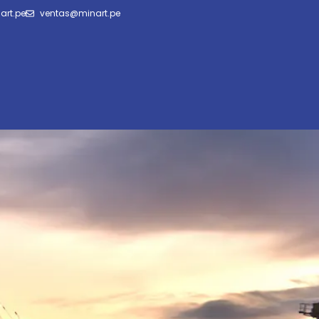
art.pe
ventas@minart.pe