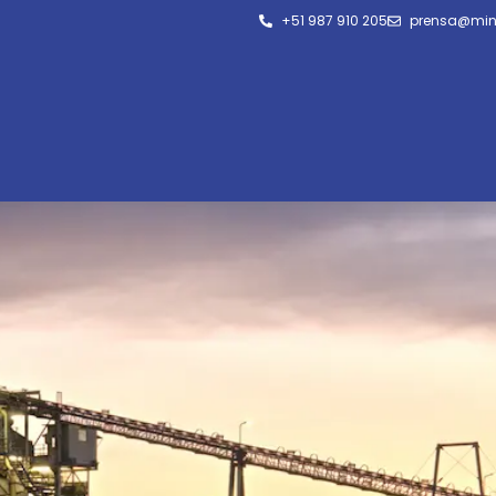
+51 987 910 205
prensa@min