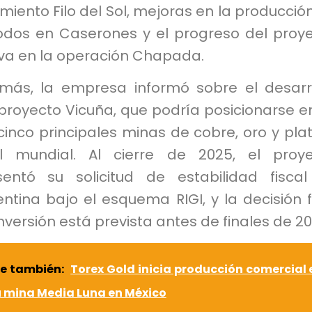
miento Filo del Sol, mejoras en la producció
odos en Caserones y el progreso del proy
va en la operación Chapada.
más, la empresa informó sobre el desarr
proyecto Vicuña, que podría posicionarse e
cinco principales minas de cobre, oro y pla
el mundial. Al cierre de 2025, el proy
sentó su solicitud de estabilidad fisca
ntina bajo el esquema RIGI, y la decisión f
nversión está prevista antes de finales de 20
e también:
Torex Gold inicia producción comercial 
u mina Media Luna en México