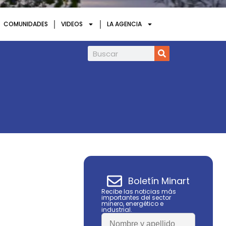
COMUNIDADES
VIDEOS
LA AGENCIA
Infield Minerals amplía en 85% la superfi
Boletín Minart
Recibe las noticias más
importantes del sector
minero, energético e
industrial.