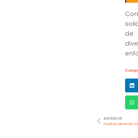
Con
sol
de 
dive
enfo
Compa
ANTERIOR