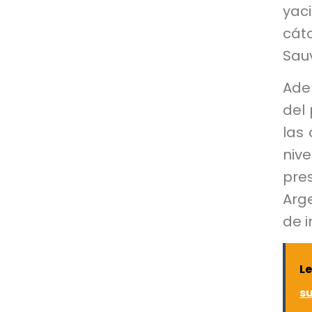
yaci
cát
Sau
Ade
del 
las 
niv
pre
Arge
de i
Le
s