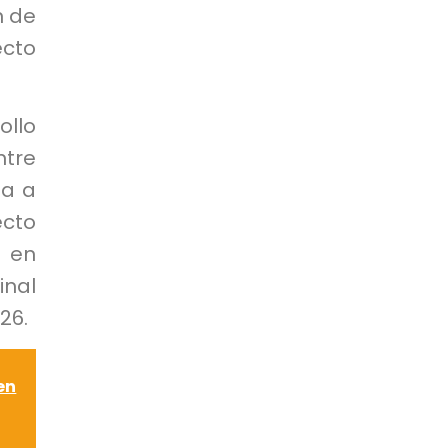
n de
ecto
ollo
ntre
ta a
ecto
l en
inal
26.
en