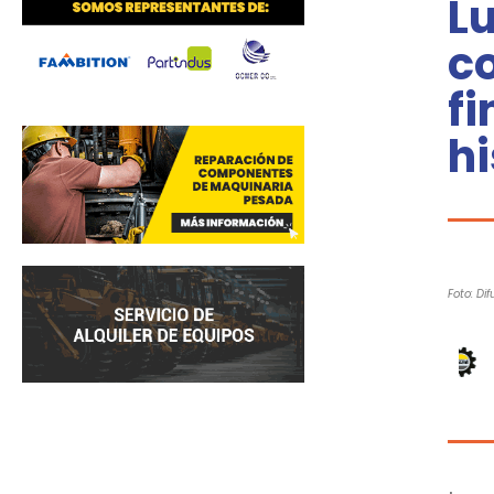
Lu
c
fi
hi
Foto: Dif