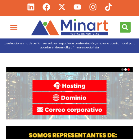
Las elecciones no deberían ser solo un espacio de confrontación, sino una oportunidad para
acordar el desarrollo, afirma especialista