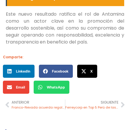
Este nuevo resultado ratifica el rol de Antamina
como un actor clave en la promoción del
desarrollo sostenible, así como su compromiso de
seguir operando con responsabilidad, excelencia y
transparencia en beneficio del país.
Comparte:
LinkedIn
Facebook
X
Email
WhatsApp
ANTERIOR
SIGUIENTE
Franco-Nevada acuerda regalía de US$ 250 millones con i-80 Gold
Ferreycorp en Top 5 Perú de las empresas más sostenibles y líder del sector: Ranking Merco ESG