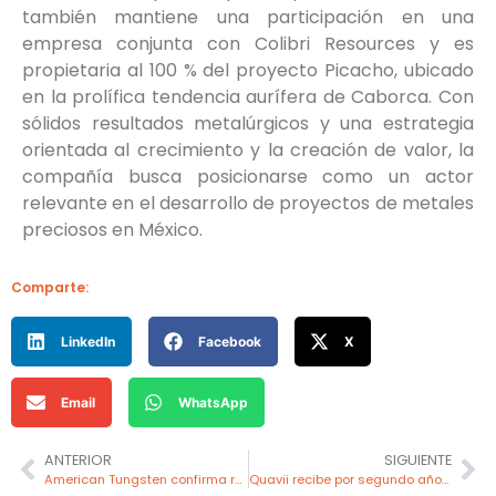
también mantiene una participación en una
empresa conjunta con Colibri Resources y es
propietaria al 100 % del proyecto Picacho, ubicado
en la prolífica tendencia aurífera de Caborca. Con
sólidos resultados metalúrgicos y una estrategia
orientada al crecimiento y la creación de valor, la
compañía busca posicionarse como un actor
relevante en el desarrollo de proyectos de metales
preciosos en México.
Comparte:
LinkedIn
Facebook
X
Email
WhatsApp
ANTERIOR
SIGUIENTE
American Tungsten confirma resultados de tungsteno y plata en la mina IMA
Quavii recibe por segundo año consecutivo distintivo de experiencia al cliente como mejor compañía de servicios públicos en el país