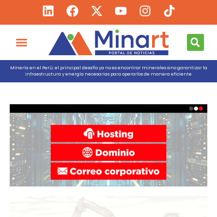
Minería en el Perú: el principal desafío ya no es encontrar minerales sino garantizar la
infraestructura y energía necesarias para operarlos de manera eficiente