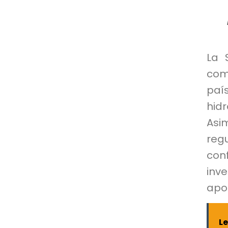
La 
com
paí
hid
Asi
reg
con
inve
apor
L