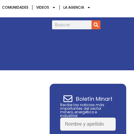
COMUNIDADES
VIDEOS
LA AGENCIA
Infield Minerals amplía en 85% la superfi
Boletín Minart
Recibe las noticias más
importantes del sector
minero, energético e
industrial.