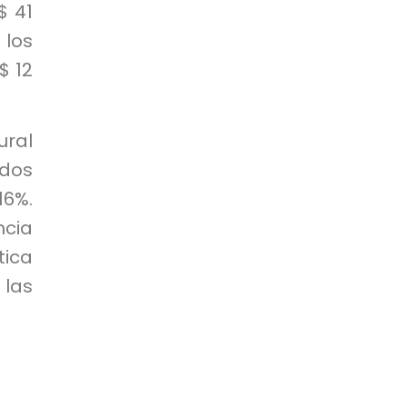
$ 41
 los
$ 12
ural
idos
16%.
cia
ica
las