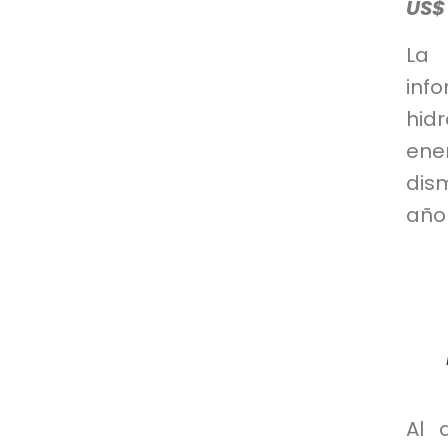
US$
La 
inf
hidr
ene
dis
año 
Al 