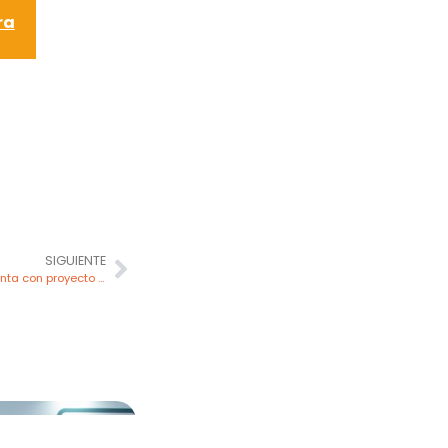
ra
SIGUIENTE
Gas natural llegará a Huamanga y Huanta con proyecto impulsado por el MINEM