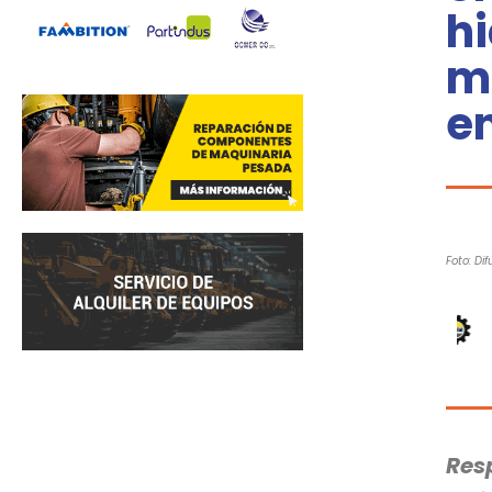
h
m
en
Foto: Dif
Res