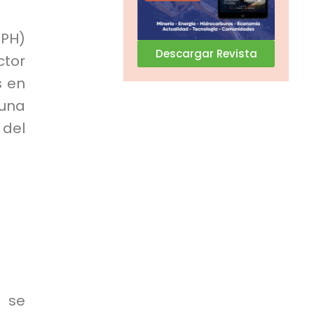
PH)
Descargar Revista
ctor
s en
una
 del
, se