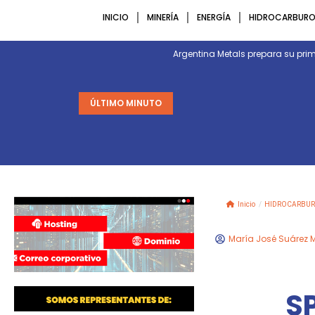
INICIO
MINERÍA
ENERGÍA
HIDROCARBURO
Argentina Metals prepara su p
ÚLTIMO MINUTO
Inicio
/
HIDROCARBUR
María José Suárez 
SP