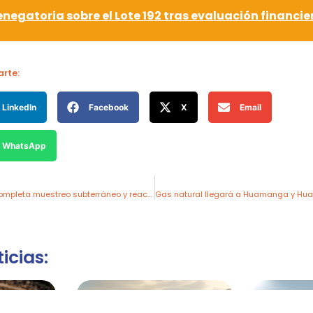
negatoria sobre el Lote 192 tras evaluación financie
rte:
LinkedIn
Facebook
X
Email
WhatsApp
Nativo Resources completa muestreo subterráneo y reactiva la mina Bonanza
icias: