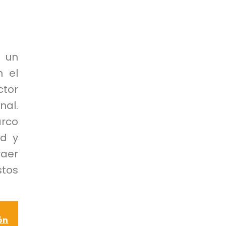
s un
n el
ctor
al.
rco
ad y
raer
stos
ón