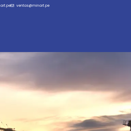
art.pe
ventas@minart.pe