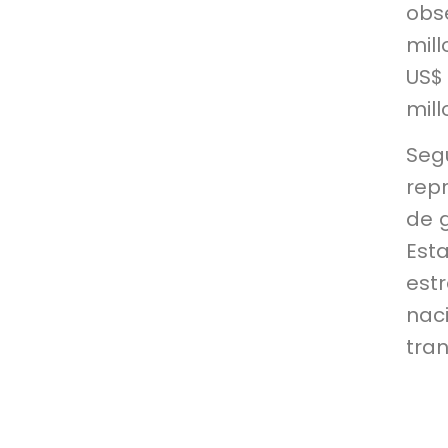
obs
mill
US$ 
mill
Segú
repr
de g
Est
est
nac
tran