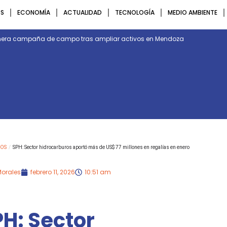
S
ECONOMÍA
ACTUALIDAD
TECNOLOGÍA
MEDIO AMBIENTE
rimera campaña de campo tras ampliar activos en Mendoza
OS
/
SPH: Sector hidrocarburos aportó más de US$ 77 millones en regalías en enero
Morales
febrero 11, 2026
10:51 am
H: Sector