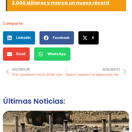
3.000 dólares y marca un nuevo récord
Comparte:
LinkedIn
Facebook
X
Email
WhatsApp
ANTERIOR
SIGUIENTE
First Quantum inicia 2026 con solidez financiera y optimismo por el cobre
Epiroc impulsa la expansión de Fraser Drill Blast en Canadá con tecnología inteligente
Últimas Noticias: