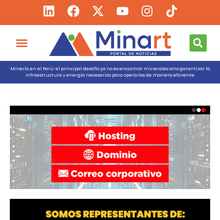
Minería en el Perú: el principal desafío ya no es encontrar minerales sino garantizar la
infraestructura y energía necesarias para operarlos de manera eficiente