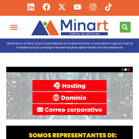
Minería en el Perú: el principal desafío ya no es encontrar minerales sino garantizar la
infraestructura y energía necesarias para operarlos de manera eficiente