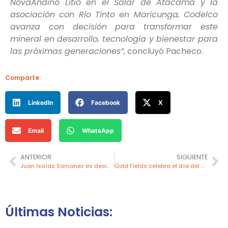
NovaAndino Litio en el Salar de Atacama y la
asociación con Rio Tinto en Maricunga, Codelco
avanza con decisión para transformar este
mineral en desarrollo, tecnología y bienestar para
las próximas generaciones”
, concluyó Pacheco.
Comparte:
LinkedIn
Facebook
X
Email
WhatsApp
ANTERIOR
SIGUIENTE
Juan Isaías Samanez es designado viceministro de Minas del MINEM
Gold Fields celebra el día del practicante y refuerza su compromiso con la formación de jóvenes talentos
Últimas Noticias: