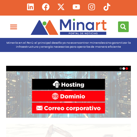
Minería en el Perú: el principal desafío ya no es encontrar minerales sino garantizar la
infraestructura y energía necesarias para operarlos de manera eficiente