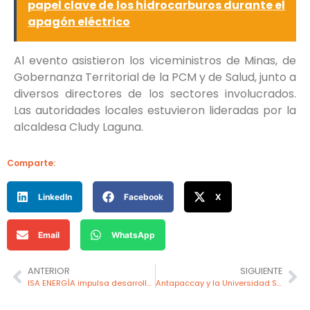
papel clave de los hidrocarburos durante el
apagón eléctrico
Al evento asistieron los viceministros de Minas, de
Gobernanza Territorial de la PCM y de Salud, junto a
diversos directores de los sectores involucrados.
Las autoridades locales estuvieron lideradas por la
alcaldesa Cludy Laguna.
Comparte:
LinkedIn
Facebook
X
Email
WhatsApp
ANTERIOR
SIGUIENTE
ISA ENERGÍA impulsa desarrollo local con nuevo huerto comunitario en Lima
Antapaccay y la Universidad San Ignacio de Loyola becan con maestrías a 50 docentes de Espinar