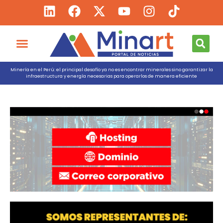
Minería en el Perú: el principal desafío ya no es encontrar minerales sino garantizar la
infraestructura y energía necesarias para operarlos de manera eficiente