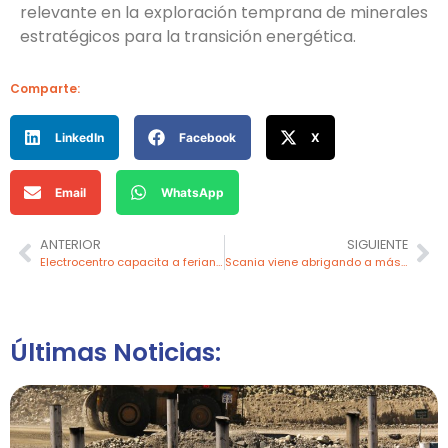
relevante en la exploración temprana de minerales
estratégicos para la transición energética.
Comparte:
LinkedIn
Facebook
X
Email
WhatsApp
ANTERIOR
SIGUIENTE
Electrocentro capacita a feriantes e inspecciona vía de feria navideña en El Tambo
Scania viene abrigando a más de 7000 niñas y niños con programa “Transportando Calor”
Últimas Noticias: