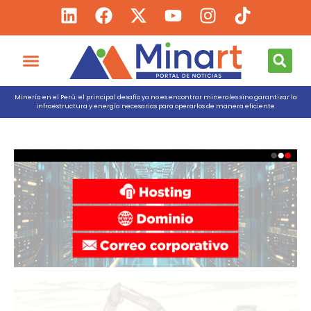
Minería en el Perú: el principal desafío ya no es encontrar minerales sino garantizar la
infraestructura y energía necesarias para operarlos de manera eficiente