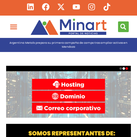
Argentina Metals prepara su primera campaña de campo tras ampliar activos en
Mendoza