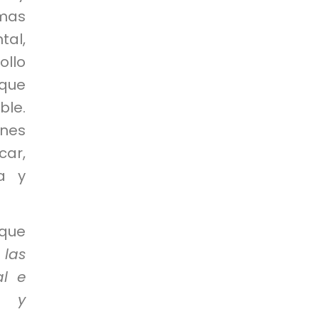
emas
tal,
llo
que
ble.
enes
car,
a y
 que
 las
al e
s y