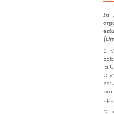
La 
org
est
(Li
El 
cabo
la U
Oli
estu
pro
apo
Org