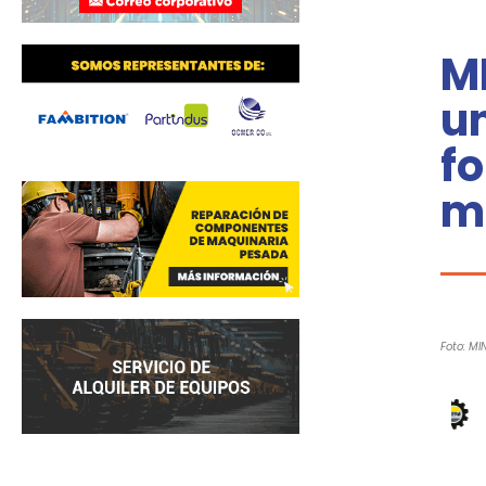
M
un
f
m
Foto: MI