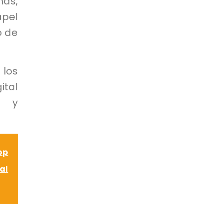
más,
apel
o de
 los
ital
n y
op
al