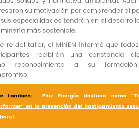
iduos sólidos y normativa ambiental. Ade
resaron su motivación por comprender el p
sus especialidades tendrán en el desarroll
 minería más sostenible.
ierre del taller, el MINEM informó que todos
ticipantes recibirán una constancia dig
mo reconocimiento a su formació
promiso.
ee también:
Pluz Energía destaca como “T
erformer” en la prevención del hostigamiento sexu
boral