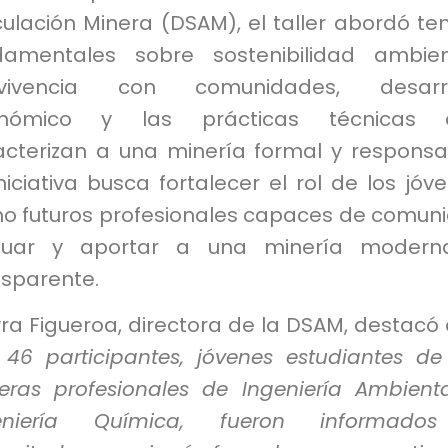
culación Minera (DSAM), el taller abordó t
damentales sobre sostenibilidad ambien
vivencia con comunidades, desarro
nómico y las prácticas técnicas 
acterizan a una minería formal y responsa
niciativa busca fortalecer el rol de los jóv
o futuros profesionales capaces de comuni
luar y aportar a una minería modern
nsparente.
ra Figueroa, directora de la DSAM, destacó
s 46 participantes, jóvenes estudiantes de
reras profesionales de Ingeniería Ambient
eniería Química, fueron informado