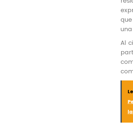
res
exp
que 
una
Al c
par
co
com
L
P
la