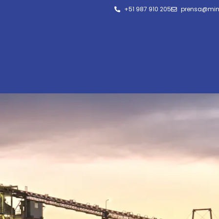
+51 987 910 205
prensa@min