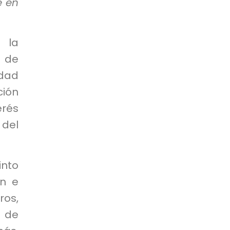
e en
a la
e de
idad
ión
erés
 del
into
ón e
os,
n de