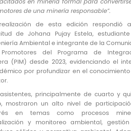
acitados en minería formal para convertirs
motores de una minería responsable”.
realización de esta edición respondió 
icitud de Johana Pujay Estela, estudiant
eniería Ambiental e integrante de la Comun
Promotores del Programa de Integrac
era (PIM) desde 2023, evidenciando el int
démico por profundizar en el conocimiento
or.
 asistentes, principalmente de cuarto y qu
lo, mostraron un alto nivel de participaci
erés en temas como procesos miner
calización y monitoreo ambiental, gestió