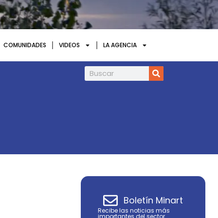
COMUNIDADES
VIDEOS
LA AGENCIA
Infield Minerals amplía en 85% la superfi
Boletín Minart
Recibe las noticias más
importantes del sector