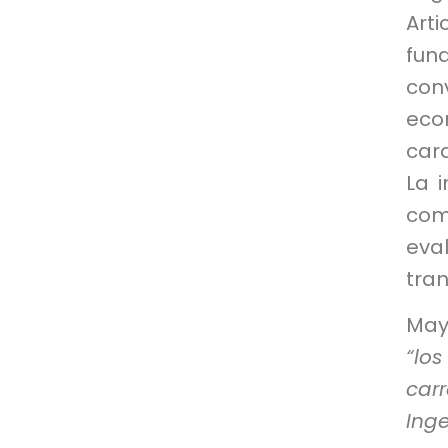
Arti
fun
con
eco
car
La i
com
eva
tra
May
“lo
car
Ing