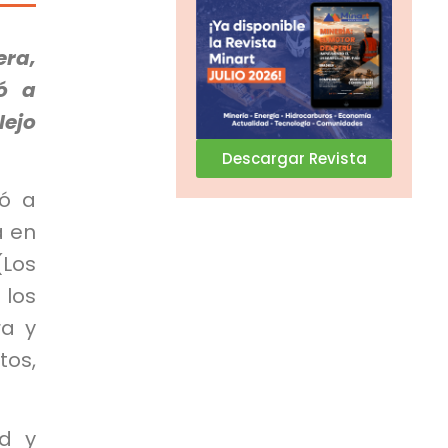
era,
ó a
ejo
Descargar Revista
vó a
a en
(Los
los
ra y
tos,
ad y