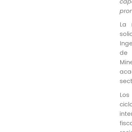
cap
pro
La 
sol
Ing
de 
Min
aca
sect
Los
cic
int
fis