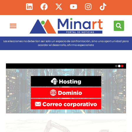
Las elecciones no deberían ser solo un espacio de confrontación, sino una oportunidad para
acordar el desarrollo, afirma especialista