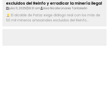
excluidos del Reinfo y erradicar la minería ilegal
julio 11, 2025
9:31 am
Aixa Nicolle Linares Tantaleán
El alcalde de Pataz exige diálogo real con los más de
50 mil mineros artesanales excluidos del Reinfo...
MINERÍA
Más de 31,500 mineros enfrentan dificultades
para completar su proceso de formalización
julio 11, 2025
9:09 am
Aixa Nicolle Linares Tantaleán
Más de 31,500 mineros tienen plazo hasta diciembre