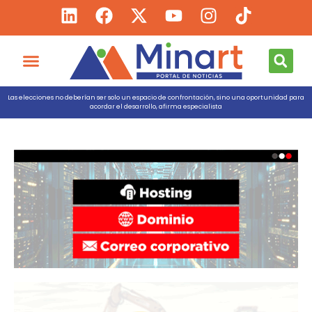
Las elecciones no deberían ser solo un espacio de confrontación, sino una oportunidad para
acordar el desarrollo, afirma especialista