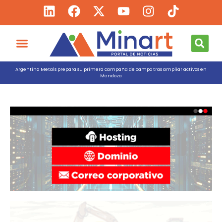
Argentina Metals prepara su primera campaña de campo tras ampliar activos en
Mendoza