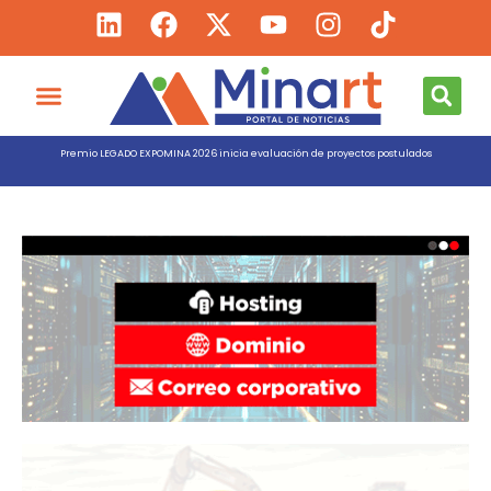
Premio LEGADO EXPOMINA 2026 inicia evaluación de proyectos postulados