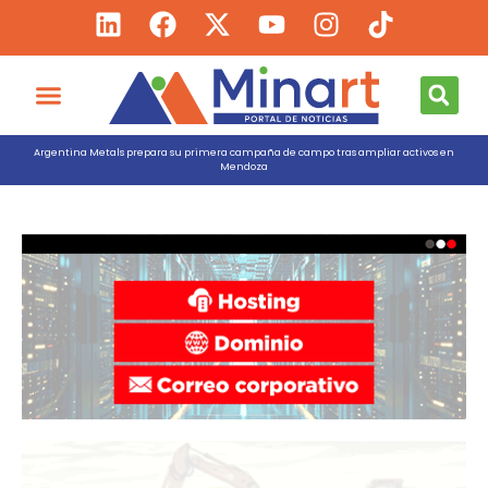
Argentina Metals prepara su primera campaña de campo tras ampliar activos en
Mendoza