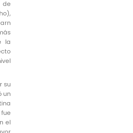
a de
ho),
karn
más
e la
ecto
vel
r su
ó un
tina
 fue
n el
ayor