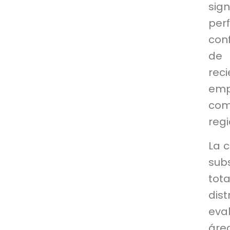
sig
per
con
de 
rec
emp
com
regi
La 
subs
tot
dist
eva
áre