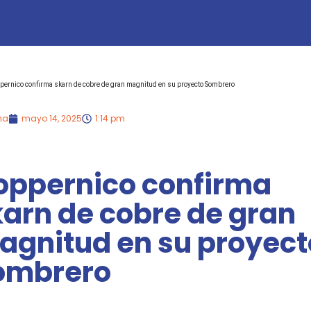
pernico confirma skarn de cobre de gran magnitud en su proyecto Sombrero
na
mayo 14, 2025
1:14 pm
oppernico confirma
karn de cobre de gran
agnitud en su proyect
ombrero