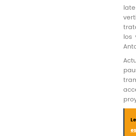
lat
vert
tra
los
Ant
Act
pau
tra
acc
pro
L
es