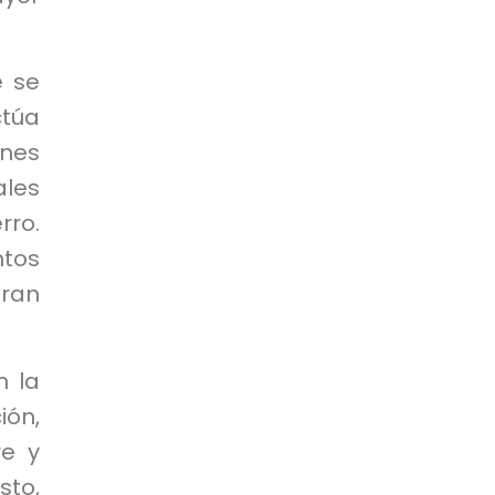
e se
ctúa
ones
les
rro.
ntos
gran
n la
ón,
re y
to,