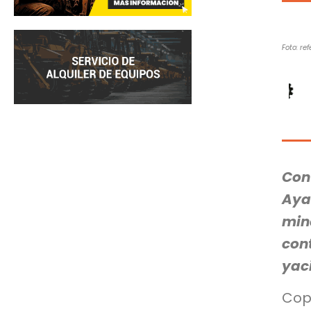
Foto: ref
Co
Aya
min
con
yac
Cop