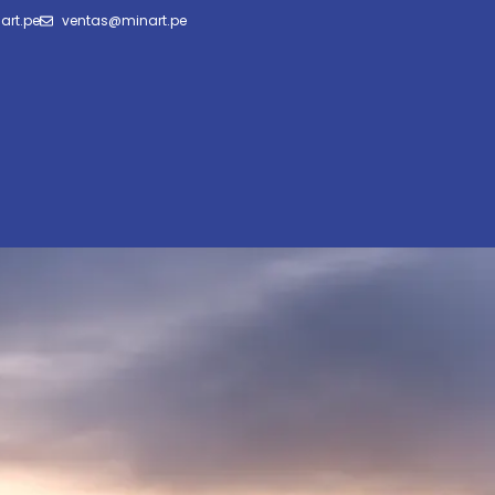
art.pe
ventas@minart.pe