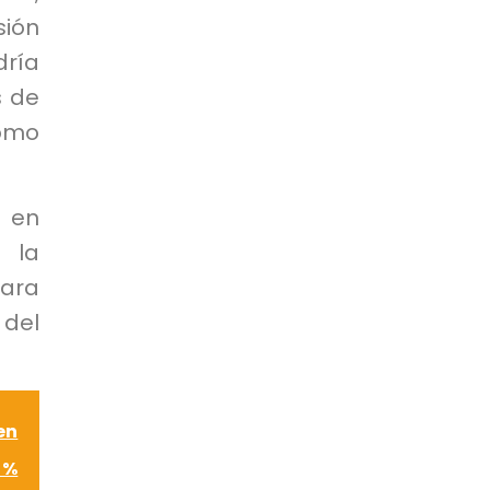
sión
dría
s de
como
 en
 la
ara
 del
en
 %