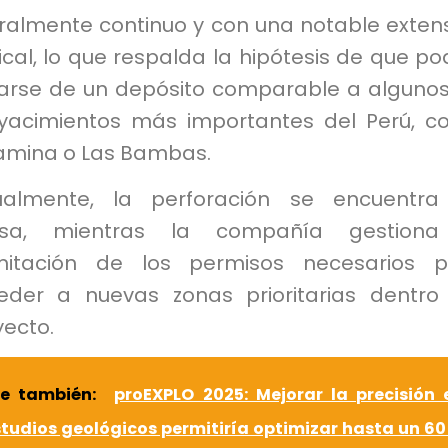
eralmente continuo y con una notable exten
ical, lo que respalda la hipótesis de que po
tarse de un depósito comparable a alguno
 yacimientos más importantes del Perú, 
amina o Las Bambas.
ualmente, la perforación se encuentra
sa, mientras la compañía gestiona
mitación de los permisos necesarios p
eder a nuevas zonas prioritarias dentro
yecto.
ee también:
proEXPLO 2025: Mejorar la precisión 
tudios geológicos permitiría optimizar hasta un 60