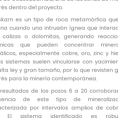
rés dentro del proyecto.
skarn es un tipo de roca metamórfica qu
gina cuando una intrusión ígnea que intera
 calizas o dolomitas, generando reacci
micas que pueden concentrar minera
licos, especialmente cobre, oro, zinc y hie
os sistemas suelen vincularse con yacimie
lta ley y gran tamaño, por lo que revisten 
erés para la minería contemporánea.
 resultados de los pozos 6 a 20 corrobora
sencia de este tipo de mineralizaci
acterizada por intervalos amplios de cob
. El sistema identificado es robus