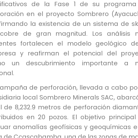
nificativos de la Fase 1 de su program
foración en el proyecto Sombrero (Ayacuc
firmando la existencia de un sistema de s
cobre de gran magnitud. Los análisis 
ientes fortalecen el modelo geológico d
resa y reafirman el potencial del proy
o un descubrimiento importante a ni
onal.
campaña de perforación, llevada a cabo po
idiaria local Sombrero Minerals SAC, abarc
al de 8,232.9 metros de perforación diaman
ribuidos en 20 pozos. El objetivo principal
luar anomalías geofísicas y geoquímicas e
a de Ccascabamba, una de las zonas de m