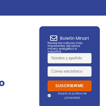
Boletín Minart
Recibe las noticias más
importantes del sector
minero, energético e
industrial.
o
Acepto la política de
privacidad