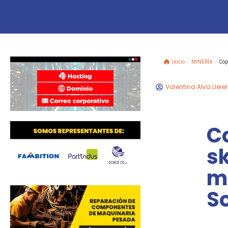
Inicio
/
MINERÍA
/
Cop
Valentina Alva Llere
C
s
m
S