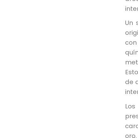
inte
Un 
ori
con
quí
metá
Est
de a
int
Los
pre
car
oro