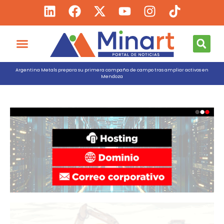
Argentina Metals prepara su primera campaña de campo tras ampliar activos en
Mendoza