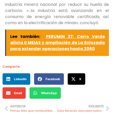
industria minera nacional por reducir su huella de
carbono. «…la industria está avanzando en el
consumo de energía renovable certificada, así
como en la electrificación de minas», concluyó.
Lee también:
PERUMIN 37: Cerro Verde
alista II MEIAS y ampliación de La Enlozada
para extender operaciones hasta 2060
Comparte:
LinkedIn
Facebook
X
Email
WhatsApp
ANTERIOR
SIGUIENTE
Primax: Más que combustible, un compromiso con el futuro
Solis Minerals descubre nuevos objetivos en proyecto Guaneros