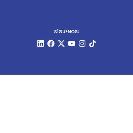
SÍGUENOS:
CONTÁCTANOS:
+51 987 910 205
prensa@minart.pe