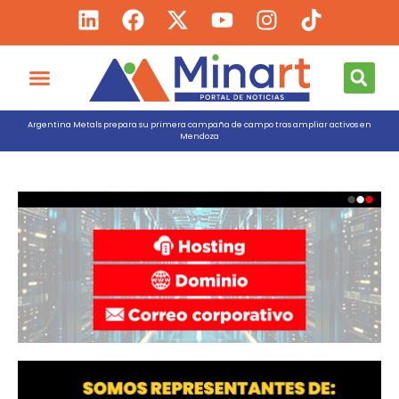
Argentina Metals prepara su primera campaña de campo tras ampliar activos en
Mendoza