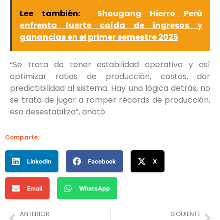
Lee también:
Shougang Hierro Perú
enfrenta fuerte caída de ingresos y
ganancias en el primer semestre 2025
“Se trata de tener estabilidad operativa y así
optimizar ratios de producción, costos, dar
predictibilidad al sistema. Hay una lógica detrás, no
se trata de jugar a romper récords de producción,
eso desestabiliza”, anotó.
Comparte:
LinkedIn
Facebook
X
Email
WhatsApp
ANTERIOR
SIGUIENTE