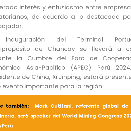
erado interés y entusiasmo entre empresa
atorianos, de acuerdo a lo destacado po
ajador.
inauguración del Terminal Portua
tipropósito de Chancay se llevará a c
ante la Cumbre del Foro de Cooperac
nómica Asia-Pacífico (APEC) Perú 2024
idente de China, Xi Jinping, estará present
 evento importante para la región.
ee también:
Mark Cutifani, referente global de 
inería, será speaker del World Mining Congress 20
 Perú