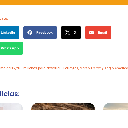
rte:
LinkedIn
Facebook
X
Email
WhatsApp
EE.UU. otorga préstamo de $2,260 millones para desarrollar mega mina de litio en Nevada
icias: