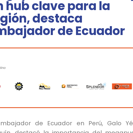
 hub clave para la
egión, destaca
mbajador de Ecuador
dina
embajador de Ecuador en Perú, Galo Yé
guín, destacó la importancia del megapu