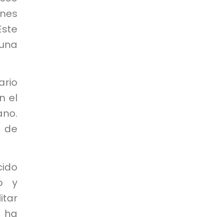
ones
Este
 una
rio
n el
ano.
y de
cido
o y
itar
o ha