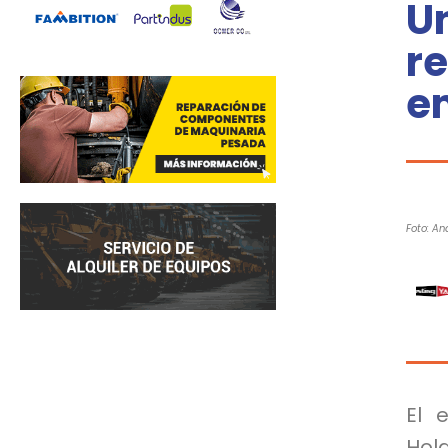
Un
r
e
Foto: An
El 
Hol