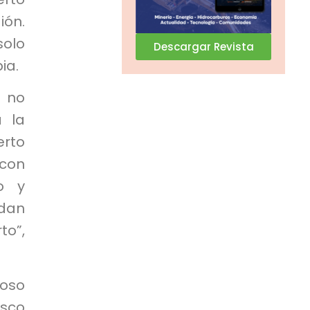
ión.
solo
Descargar Revista
ia.
e no
a la
erto
 con
io y
edan
to”,
oso
osco