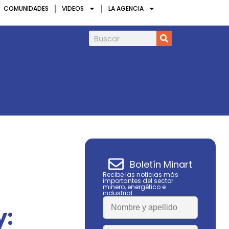
COMUNIDADES
VIDEOS
LA AGENCIA
Argentina Metals prepara su primera c
Boletín Minart
Recibe las noticias más
importantes del sector
minero, energético e
industrial.
y: