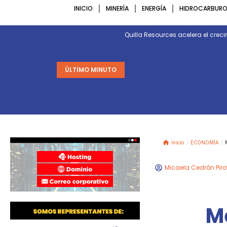
INICIO
MINERÍA
ENERGÍA
HIDROCARBURO
Quilla Resources acelera el crec
ÚLTIMO MINUTO
Inicio
/
ECONOMÍA
/
Micaela Cedrón Piro
M