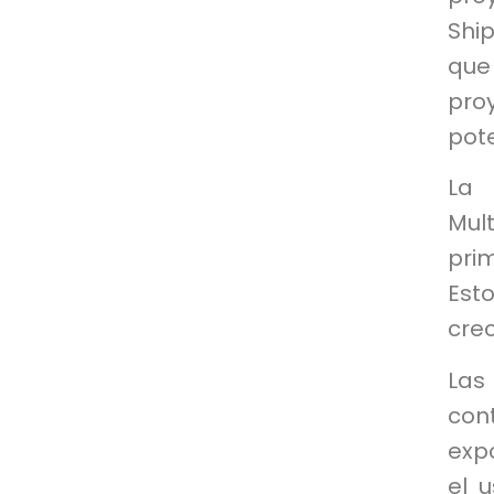
Ship
que 
proy
pot
La 
Mult
prim
Est
cre
Las
con
expo
el u