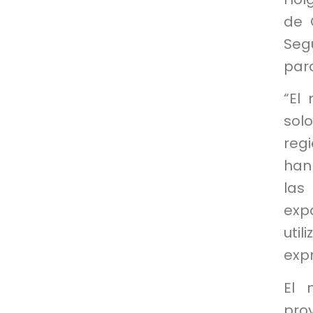
de 
Seg
para
“El
sol
reg
han
las
exp
util
expr
El 
pro