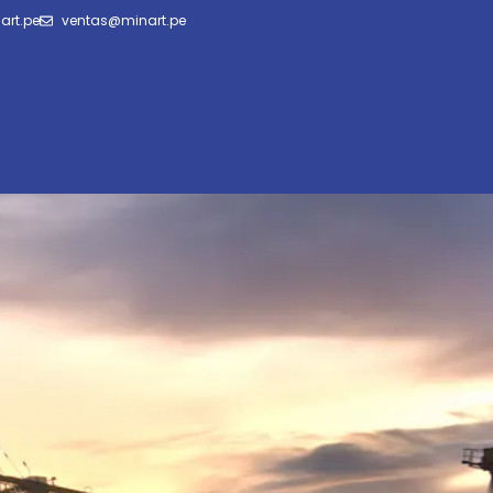
art.pe
ventas@minart.pe