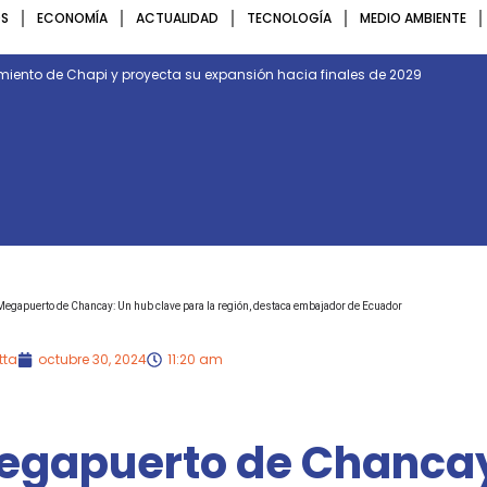
S
ECONOMÍA
ACTUALIDAD
TECNOLOGÍA
MEDIO AMBIENTE
imiento de Chapi y proyecta su expansión hacia finales de 2029
Megapuerto de Chancay: Un hub clave para la región, destaca embajador de Ecuador
tta
octubre 30, 2024
11:20 am
egapuerto de Chanca