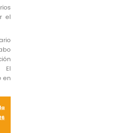
rios
r el
rio
abo
ión
. El
e en
la
26