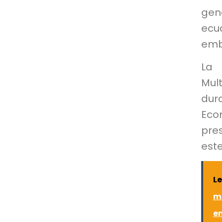
gen
ecu
emb
La 
Mul
dur
Eco
pres
este
L
m
en