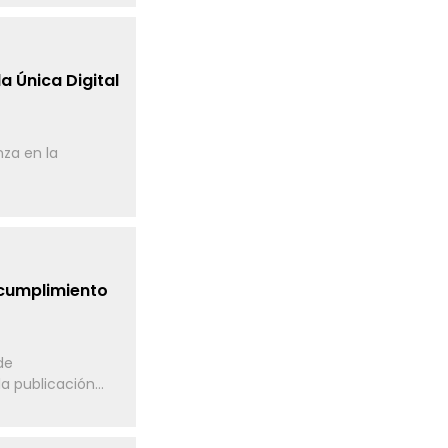
a Única Digital
nza en la
 cumplimiento
de
a publicación...