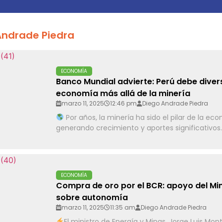
Andrade Piedra
ECONOMÍA
Banco Mundial advierte: Perú debe divers
economía más allá de la minería
marzo 11, 2025
12:46 pm
Diego Andrade Piedra
Por años, la minería ha sido el pilar de la e
generando crecimiento y aportes significativos..
ECONOMÍA
Compra de oro por el BCR: apoyo del M
sobre autonomía
marzo 11, 2025
11:35 am
Diego Andrade Piedra
El ministro de Energía y Minas, Jorge Luis Mon