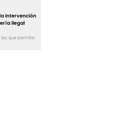
a intervención
ría ilegal
 ley que permite
en Expomin
ergirse en
..