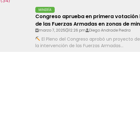
MINERÍA
Congreso aprueba en primera votación l
de las Fuerzas Armadas en zonas de mine
marzo 7, 2025
12:26 pm
Diego Andrade Piedra
El Pleno del Congreso aprobó un proyecto de
la intervención de las Fuerzas Armadas...
TECNOLOGÍA
El metaverso minero será protagonista 
2025
marzo 7, 2025
10:11 am
Diego Andrade Piedra
Los asistentes a Expomin 2025 podrán sum
experiencias de realidad inmersiva aplicada a la.