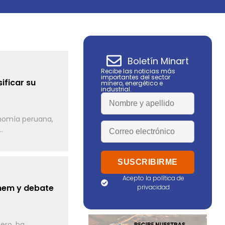
Boletín Minart
Recibe las noticias más
importantes del sector
ificar su
minero, energético e
industrial.
conomía peruana,
.
Acepto la política de
inem y debate
privacidad
tero, ha