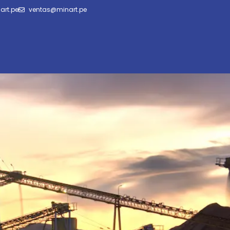
art.pe
ventas@minart.pe