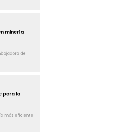
en minería
embajadora de
 para la
ía más eficiente