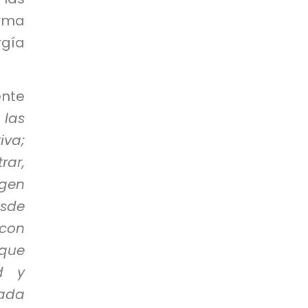
rma
rgía
nte
 las
iva;
rar,
igen
esde
con
 que
ad y
cada