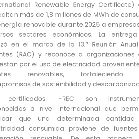
ternational Renewable Energy Certificate)
editan más de 1,8 millones de MWh de con
energía renovable durante 2025 a empresa
ersos sectores económicos. La entrega
lizó en el marco de la 13.ª Reunión Anua
entes (RAC) y reconoce a organizaciones
stan por el uso de electricidad provenient
entes renovables, fortaleciendo 
promisos de sostenibilidad y descarbonizac
 certificados I-REC son instrumen
onocidos a nivel internacional que perm
ificar que una determinada cantidad
ctricidad consumida proviene de fuente
eración renovable. De esta manera, 