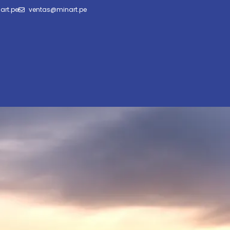
art.pe
ventas@minart.pe