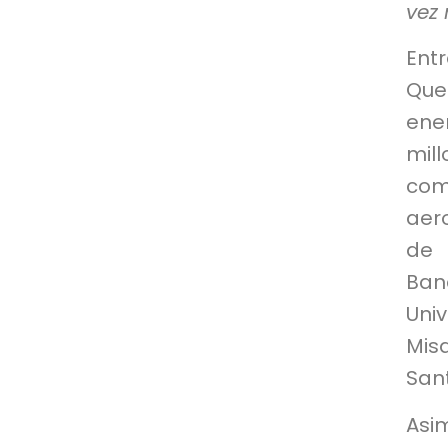
vez
Ent
Que
ene
mil
com
aero
de 
Ban
Uni
Mis
Sant
Asi