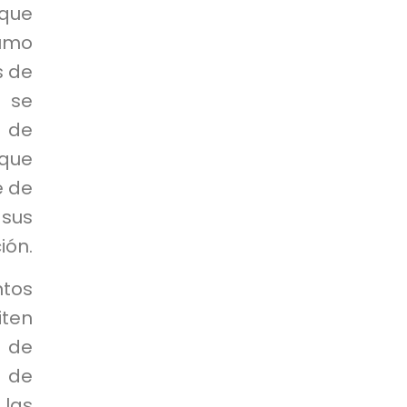
 que
sumo
s de
 se
l de
 que
e de
sus
ión.
tos
iten
 de
s de
las