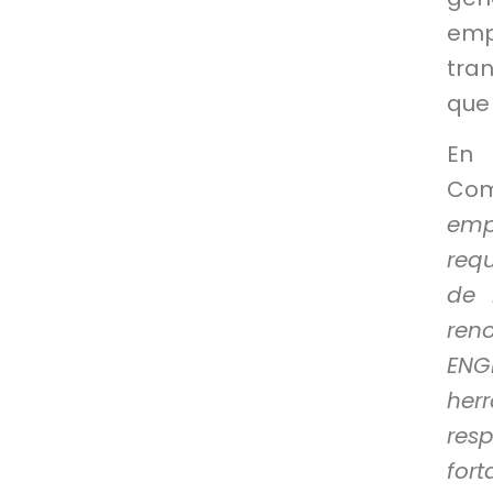
em
tran
que 
En 
Com
emp
req
de 
ren
ENG
her
res
for