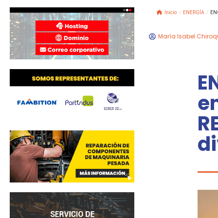
Inicio
/
ENERGÍA
/
ENG
María Isabel Chiroq
EN
en
R
d