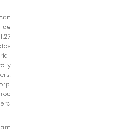
ican
n de
1,27
ados
ial,
vo y
ers,
orp,
oroo
nera
Nuam