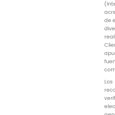
(In
acr
de 
div
rea
Cli
apue
fu
com
Los
rec
ver
ele
gen