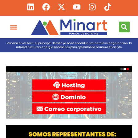
Minería en el Perú: el principal desafío ya no es encontrar minerales sino garantizar la
infraestructura y energía necesarias para operarlos de manera eficiente