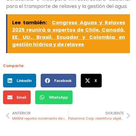
para el transporte de relaves y la gestión del agua.
Lee también:
Congreso Aguas y Relaves
2025 reunirá a expertos de Chile, Canadá,
EE. UU., Brasil, Ecuador y Colombia en
gestión hídrica y de relaves
Comparte:
LinkedIn
Facebook
X
Email
WhatsApp
ANTERIOR
SIGUIENTE
MINEM reporta incremento de ingresos fiscales generados por la minería en el país
Palamina Corp. identifica objetivos de perforación en el proyecto Galena