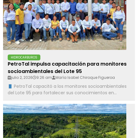
HIDROCARBUROS
PetroTal impulsa capacitación para monitores
socioambientales del Lote 95
julio 2, 2026
9:26 am
María Isabel Chiroque Figueroa
PetroTal capacitó a los monitores socioambientales
del Lote 95 para fortalecer sus conocimientos en...