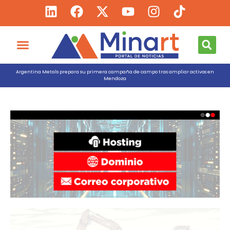
Argentina Metals prepara su primera campaña de campo tras ampliar activos en
Mendoza