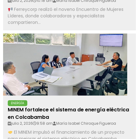
julio 2, 2026
10:18 am
María Isabel Chiroque Figueroa
Ferreycorp realizó el noveno Encuentro de Mujeres
Líderes, donde colaboradoras y especialistas
compartieron...
ENERGÍA
MINEM fortalece el sistema de energía eléctrica
en Colcabamba
julio 2, 2026
9:58 am
María Isabel Chiroque Figueroa
El MINEM impulsó el financiamiento de un proyecto
para mejorar el sistema eléctrico en Colcabamba,...