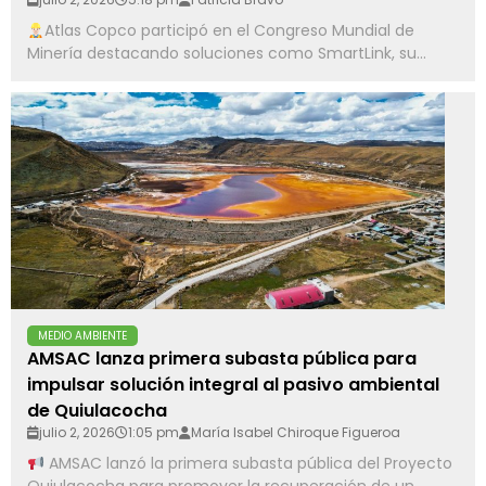
Atlas Copco participó en el Congreso Mundial de
Minería destacando soluciones como SmartLink, su...
MEDIO AMBIENTE
AMSAC lanza primera subasta pública para
impulsar solución integral al pasivo ambiental
de Quiulacocha
julio 2, 2026
1:05 pm
María Isabel Chiroque Figueroa
AMSAC lanzó la primera subasta pública del Proyecto