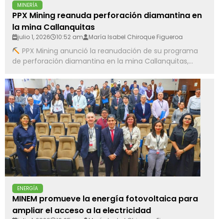
MINERÍA
PPX Mining reanuda perforación diamantina en
la mina Callanquitas
julio 1, 2026
10:52 am
María Isabel Chiroque Figueroa
PPX Mining anunció la reanudación de su programa
de perforación diamantina en la mina Callanquitas,...
ENERGÍA
MINEM promueve la energía fotovoltaica para
ampliar el acceso a la electricidad