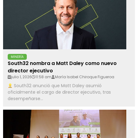
MINERÍA
South32 nombra a Matt Daley como nuevo
director ejecutivo
julio 1, 2026
11:58 am
María Isabel Chiroque Figueroa
South32 anunció que Matt Daley asumió
oficialmente el cargo de director ejecutivo, tras
desempeñarse...