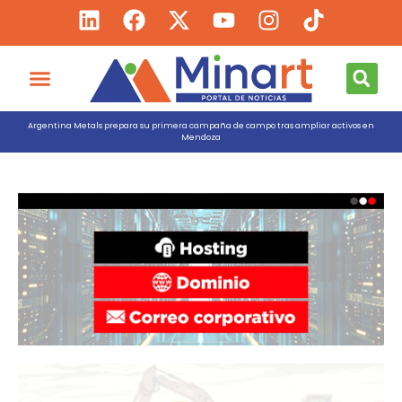
Argentina Metals prepara su primera campaña de campo tras ampliar activos en
Mendoza