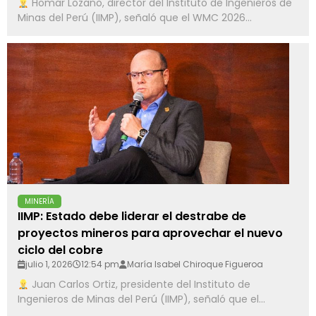
Homar Lozano, director del Instituto de Ingenieros de
Minas del Perú (IIMP), señaló que el WMC 2026...
MINERÍA
IIMP: Estado debe liderar el destrabe de
proyectos mineros para aprovechar el nuevo
ciclo del cobre
julio 1, 2026
12:54 pm
María Isabel Chiroque Figueroa
Juan Carlos Ortiz, presidente del Instituto de
Ingenieros de Minas del Perú (IIMP), señaló que el...