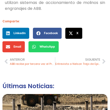
utilizan sistemas de accionamiento de molinos sin
engranajes de ABB.
Comparte:
LinkedIn
Facebook
X
Email
WhatsApp
ANTERIOR
SIGUIENTE
ABB recibe por tercera vez el Premio a la Excelencia en Seguridad de MAPFRE
Entrevista a Nelson Trejo de Epiroc en el World Mining Congress 2026 – Cobertura Minart
Últimas Noticias: