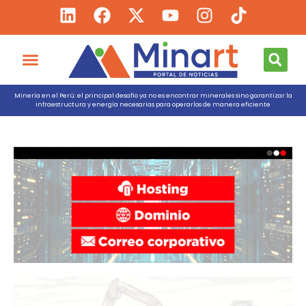
Minería en el Perú: el principal desafío ya no es encontrar minerales sino garantizar la
infraestructura y energía necesarias para operarlos de manera eficiente