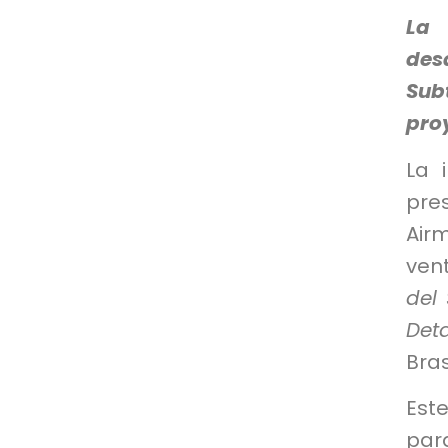
La 
desa
Sub
pro
La 
pre
Air
ven
del
Deta
Brasi
Est
pa