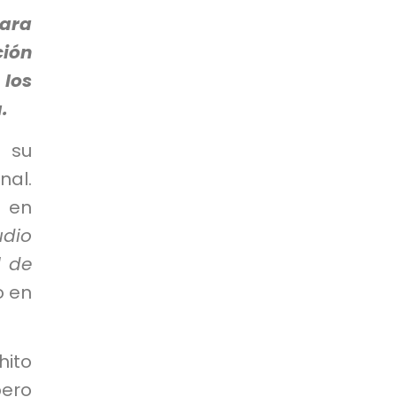
ara
ción
 los
.
o su
nal.
 en
udio
l de
o en
hito
ero