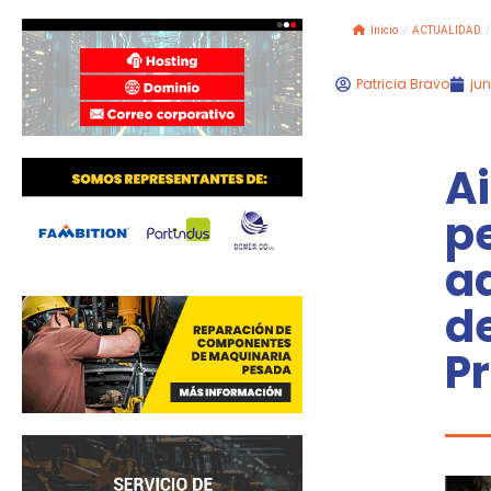
Inicio
/
ACTUALIDAD
/
Patricia Bravo
jun
Ai
pe
a
de
P