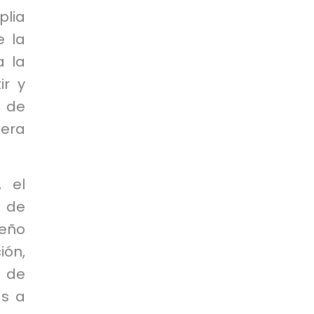
lia
e la
a la
ir y
s de
era
 el
o de
eño
ión,
 de
as a