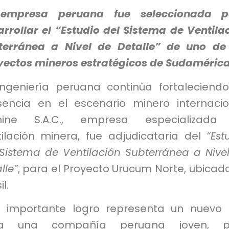
empresa peruana fue seleccionada p
rrollar el “Estudio del Sistema de Ventila
terránea a Nivel de Detalle” de uno de
yectos mineros estratégicos de Sudamérica
ingeniería peruana continúa fortaleciend
sencia en el escenario minero internacio
mine S.A.C., empresa especializada
tilación minera, fue adjudicataria del
“Est
 Sistema de Ventilación Subterránea a Nive
lle”
, para el Proyecto Urucum Norte, ubicad
l.
e importante logro representa un nuevo 
ra una compañía peruana joven, p