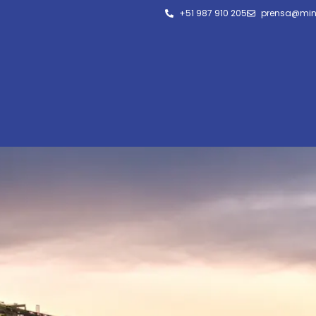
+51 987 910 205
prensa@min