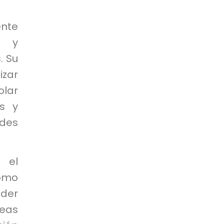
ente
d y
. Su
zar
lar
es y
ades
 el
como
der
reas