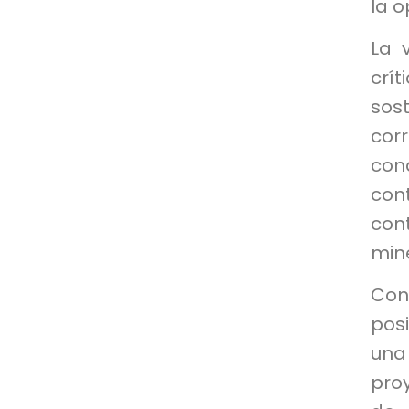
la o
La 
crí
sost
cor
con
con
cont
min
Con
pos
una
pro