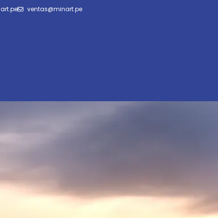
art.pe
ventas@minart.pe