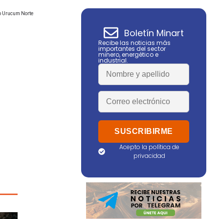
cto Urucum Norte
Boletín Minart
Recibe las noticias más
importantes del sector
minero, energético e
industrial.
o
Acepto la política de
privacidad