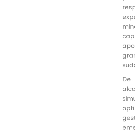
res
exp
min
cap
apo
gra
sud
De 
alc
sim
opt
ges
eme