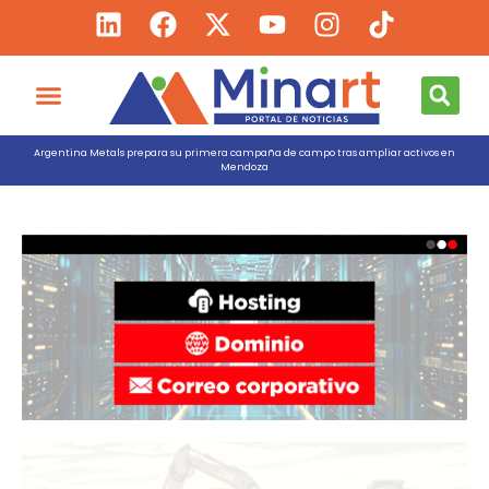
Argentina Metals prepara su primera campaña de campo tras ampliar activos en
Mendoza