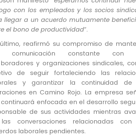
pson manifestó “
esperamos continuar nue
logo con los empleados y los socios sindic
a llegar a un acuerdo mutuamente benefic
re el bono de productividad
”.
 último, reafirmó su compromiso de mant
a comunicación constante con 
aboradores y organizaciones sindicales, co
etivo de seguir fortaleciendo las relaci
orales y garantizar la continuidad de
raciones en Camino Rojo. La empresa se
 continuará enfocada en el desarrollo segu
ponsable de sus actividades mientras av
las conversaciones relacionadas con 
erdos laborales pendientes.