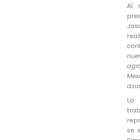
Al 
pre
Jas
rea
cont
nue
agr
Mex
asu
La 
tra
rep
se 