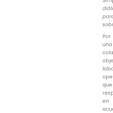
Sim
diá
par
sob
Por
un
col
obj
lab
ope
que
res
en 
acu