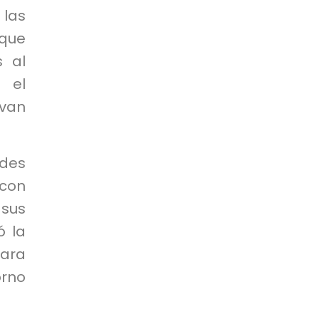
 las
 que
s al
y el
lvan
ades
 con
sus
ó la
para
orno