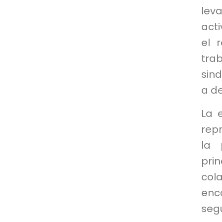
lev
act
el 
tra
sind
a de
La 
rep
la 
pri
col
enc
segu