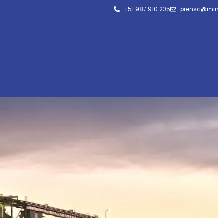
+51 987 910 205
prensa@min