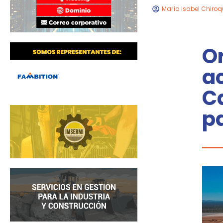
María Isabel Chiroq
Or
ac
C
p