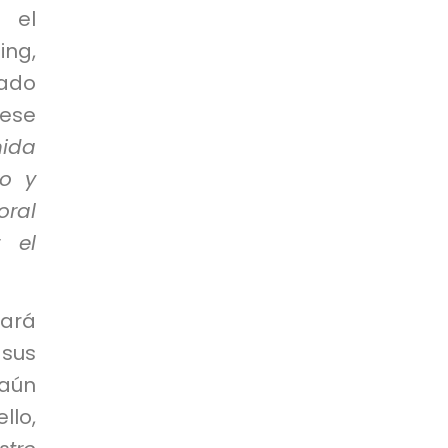
, el
ing,
nado
 ese
nida
jo y
oral
 el
ará
sus
 aún
llo,