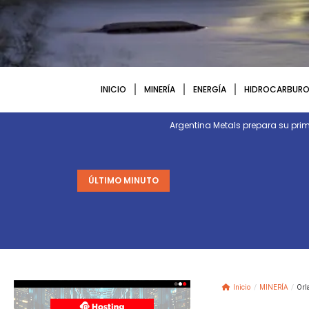
INICIO
MINERÍA
ENERGÍA
HIDROCARBURO
Argentina Metals prepara su p
ÚLTIMO MINUTO
Inicio
/
MINERÍA
/
Orla