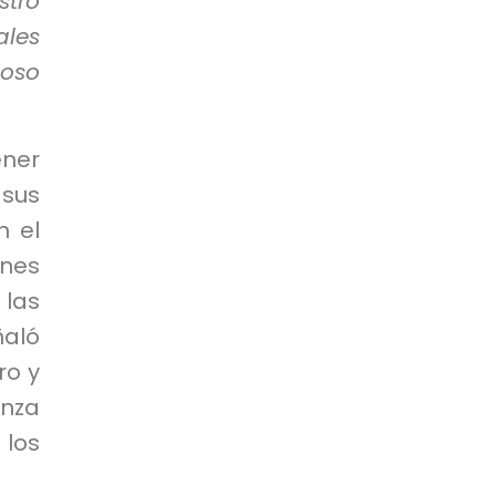
stro
ales
ioso
ener
sus
n el
ones
 las
ñaló
ro y
anza
los