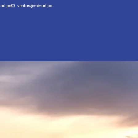
art.pe
ventas@minart.pe