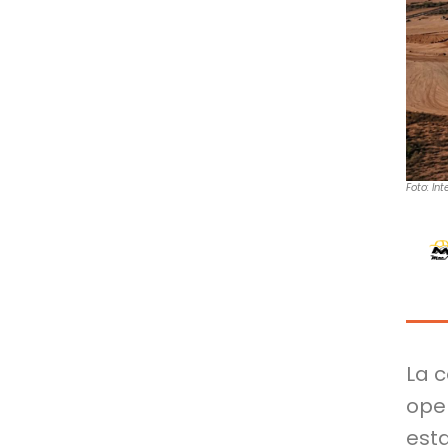
Foto: Int
La 
ope
est