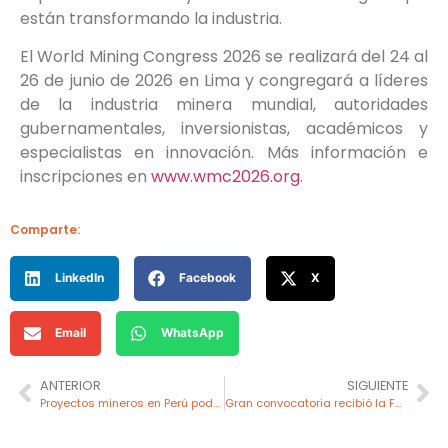
están transformando la industria.
El World Mining Congress 2026 se realizará del 24 al
26 de junio de 2026 en Lima y congregará a líderes
de la industria minera mundial, autoridades
gubernamentales, inversionistas, académicos y
especialistas en innovación. Más información e
inscripciones en
www.wmc2026.org
.
Comparte:
LinkedIn
Facebook
X
Email
WhatsApp
ANTERIOR
SIGUIENTE
Proyectos mineros en Perú podrían reducir de 40 a 15 años sus plazos de desarrollo con una gestión más integrada
Gran convocatoria recibió la Feria Laboral Lima 2026 organizada por CETEMIN