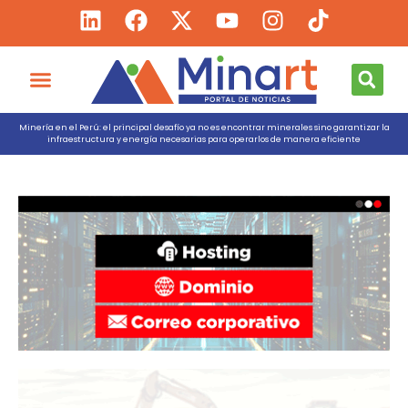
Minería en el Perú: el principal desafío ya no es encontrar minerales sino garantizar la
infraestructura y energía necesarias para operarlos de manera eficiente