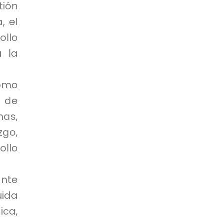
ión
, el
ollo
a la
como
 de
as,
zgo,
ollo
ante
uida
ica,