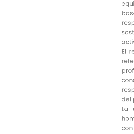
equ
basa
res
sos
acti
El 
ref
pro
con
res
del 
La 
hom
con