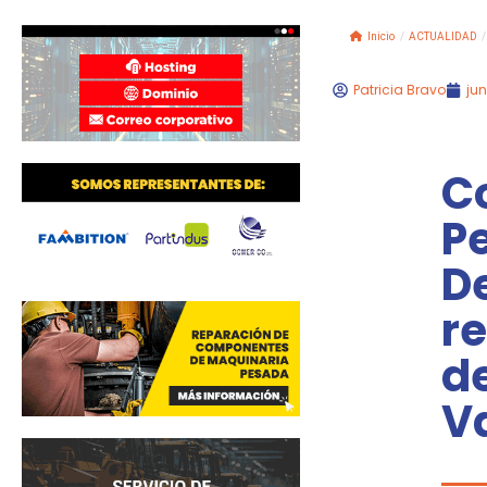
Inicio
/
ACTUALIDAD
/
Patricia Bravo
jun
Co
P
D
re
de
V