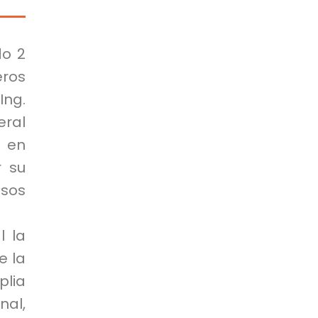
do 2
eros
Ing.
eral
) en
r su
osos
l la
e la
plia
nal,