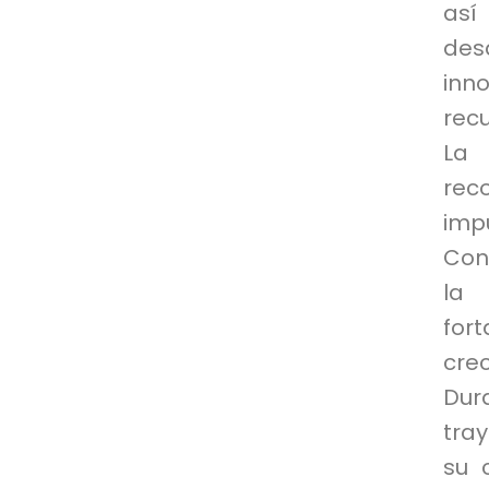
así
desa
inn
recu
La 
rec
imp
Con
la 
for
crec
Dur
tray
su 