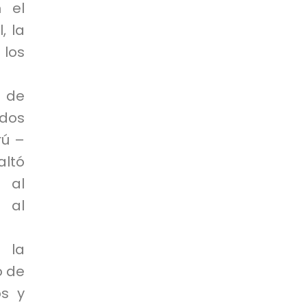
 el
, la
los
 de
dos
rú –
altó
 al
y al
 la
o de
os y