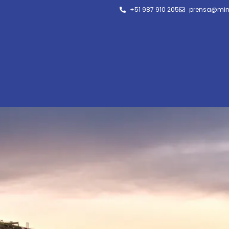
+51 987 910 205
prensa@min