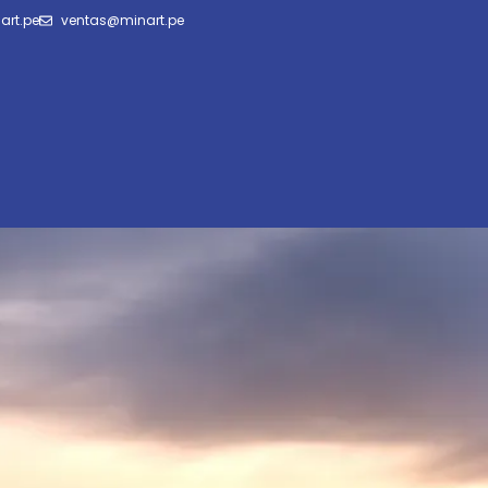
art.pe
ventas@minart.pe