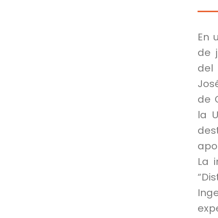
En 
de j
del
Jos
de 
la 
des
apor
La i
“Dis
Ing
expe