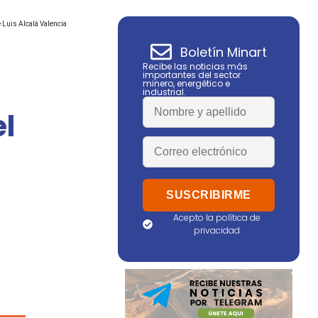
 Luis Alcalá Valencia
Boletín Minart
Recibe las noticias más
importantes del sector
minero, energético e
industrial.
el
Acepto la política de
privacidad