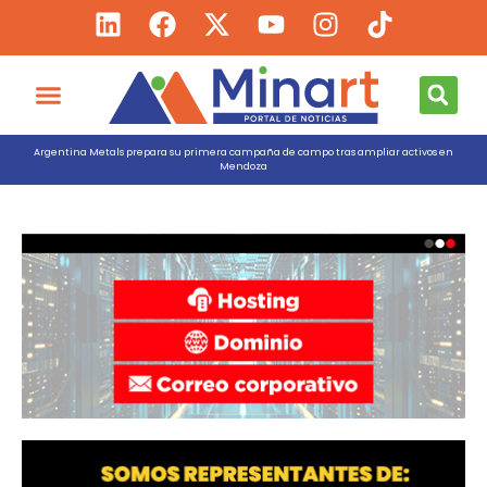
Argentina Metals prepara su primera campaña de campo tras ampliar activos en
Mendoza