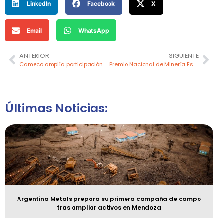
LinkedIn
Facebook
X
Email
WhatsApp
ANTERIOR
SIGUIENTE
Cameco amplía participación en estratégica mina de uranio Cigar Lake
Premio Nacional de Minería Escolar 2026 convoca a estudiantes de todo el país a plasmar su creatividad y talento
Últimas Noticias:
Argentina Metals prepara su primera campaña de campo
tras ampliar activos en Mendoza