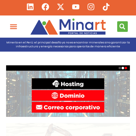
Minería en el Perú: el principal desafío ya no es encontrar minerales sino garantizar la
infraestructura y energía necesarias para operarlos de manera eficiente