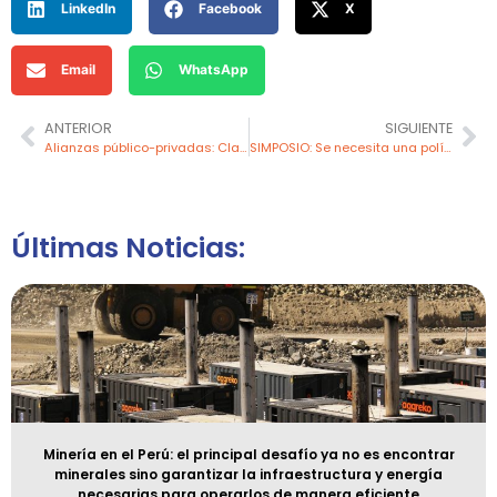
LinkedIn
Facebook
X
Email
WhatsApp
ANTERIOR
SIGUIENTE
Alianzas público-privadas: Clave para el desarrollo sostenible de los territorios mineros en el Perú
SIMPOSIO: Se necesita una política nacional para promover la exploración de minerales críticos en el país
Últimas Noticias:
Minería en el Perú: el principal desafío ya no es encontrar
minerales sino garantizar la infraestructura y energía
necesarias para operarlos de manera eficiente