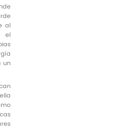
onde
erde
e al
o el
pias
gía
a un
scan
ella
como
icas
ares