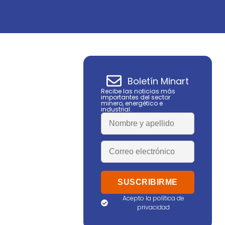
Boletín Minart
Recibe las noticias más
importantes del sector
minero, energético e
industrial.
Acepto la política de
privacidad