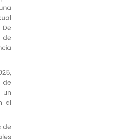
una
cual
. De
 de
ncia
025,
 de
r un
n el
s de
ales