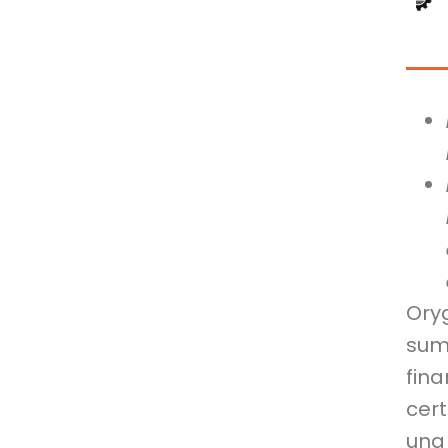
Ory
sum
fin
cert
una