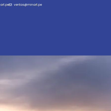
art.pe
ventas@minart.pe