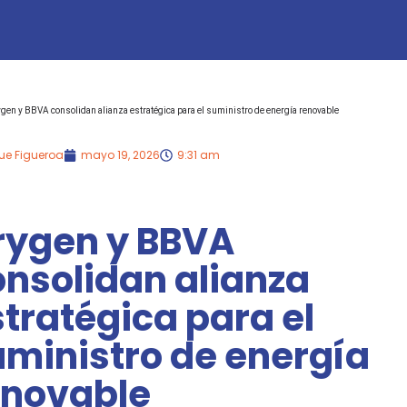
gen y BBVA consolidan alianza estratégica para el suministro de energía renovable
ue Figueroa
mayo 19, 2026
9:31 am
rygen y BBVA
onsolidan alianza
tratégica para el
uministro de energía
enovable