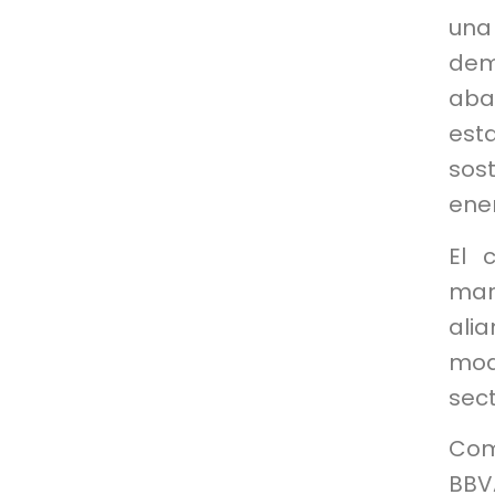
una
dem
aba
est
sos
ene
El 
mar
ali
mod
sect
Com
BBVA