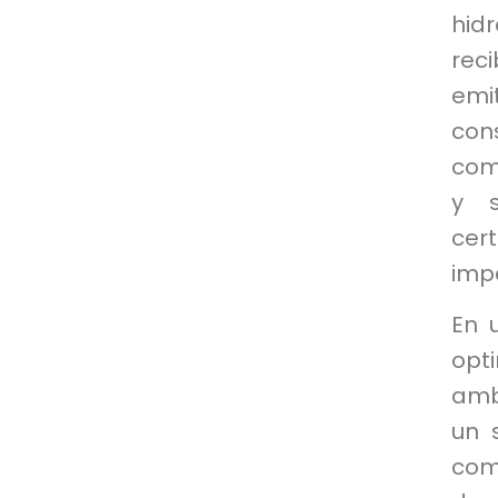
hid
rec
emi
con
com
y s
cer
impa
En 
opt
amb
un 
com