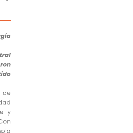
rgía
tral
eron
tido
o de
idad
le y
 Con
mpla