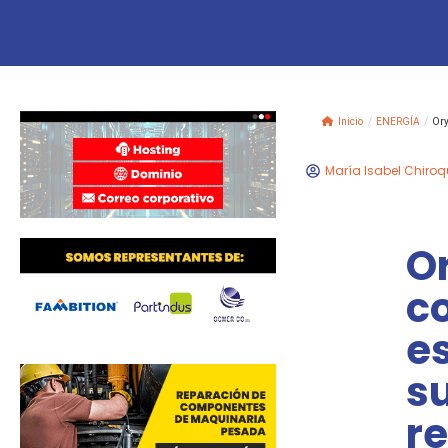
Inicio
/
ENERGÍA
/
Ory
María Isabel Chiroq
O
c
es
s
r