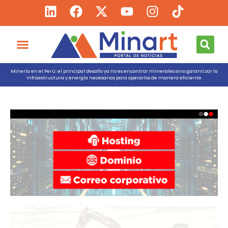
Minería en el Perú: el principal desafío ya no es encontrar minerales sino garantizar la
infraestructura y energía necesarias para operarlos de manera eficiente