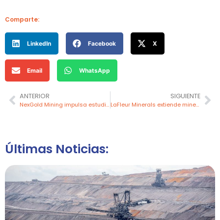
Comparte:
LinkedIn
Facebook
X
Email
WhatsApp
ANTERIOR
SIGUIENTE
NexGold Mining impulsa estudios geofísicos aéreos en Goldboro y suma nuevo director a su directorio
LaFleur Minerals extiende mineralización de oro en el proyecto Swanson Gold
Últimas Noticias: