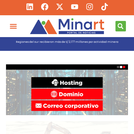
Regiones del sur recibieron más de S/ 2,177 millones por actividad minera