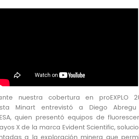
ante nuestra cobertura en proEXPLO 20
ista Minart entrevistó a Diego Abregu
ESA, quien presentó equipos de fluoresce
ayos X de la marca Evident Scientific, soluci
entadas a la exploración minera que perm