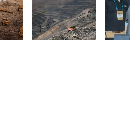
prepara su
Infield Minerals amplía en
HOSCH en
de campo
85% la superficie de su
T&
ivos en
proyecto de oro Kings
Canyon en Utah
 »
Leer más »
Le