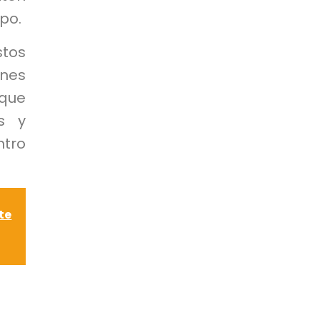
po.
stos
ones
 que
os y
ntro
te