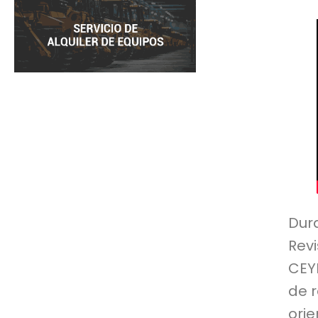
Dur
Rev
CEY
de r
ori