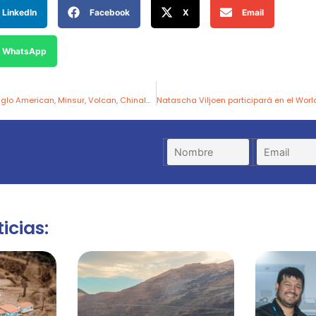
LinkedIn
Facebook
X
Email
WhatsApp
Especialistas de Anglo American, Minsur, Volcan, Chinalco, Nexa, CDPR, Antapaccay y Las Bambas liderarán la tercera Edición del Congreso Internacional de Aguas y Relaves 2026
icias: