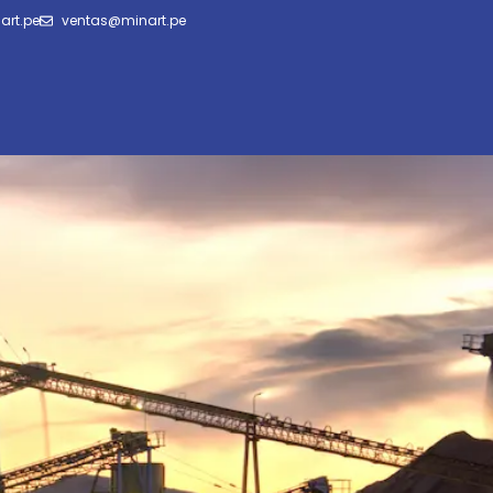
art.pe
ventas@minart.pe