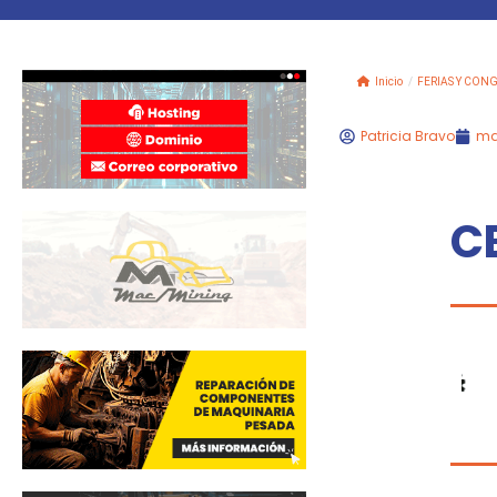
Inicio
/
FERIAS Y CON
Patricia Bravo
ma
C