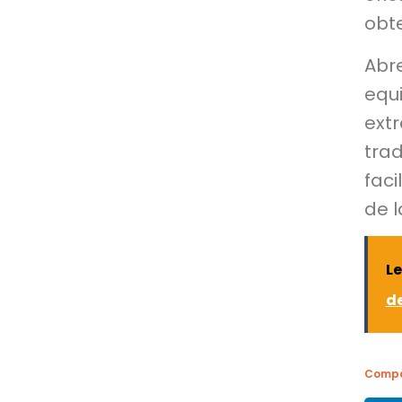
obt
Abr
equ
ext
tra
faci
de 
Le
d
Compa