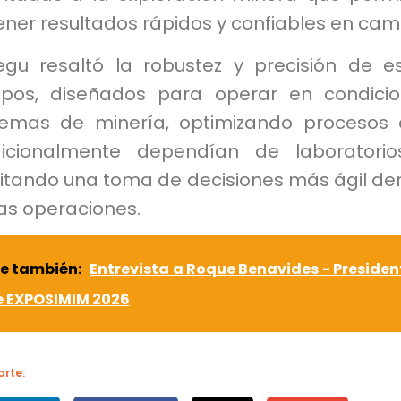
ener resultados rápidos y confiables en cam
egu resaltó la robustez y precisión de e
ipos, diseñados para operar en condici
remas de minería, optimizando procesos
dicionalmente dependían de laboratori
litando una toma de decisiones más ágil de
las operaciones.
e también:
Entrevista a Roque Benavides - Presiden
e EXPOSIMIM 2026
rte: