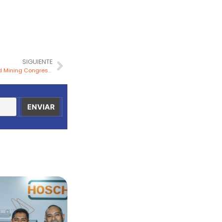
SIGUIENTE
Natascha Viljoen participará en el World Mining Congress 2026