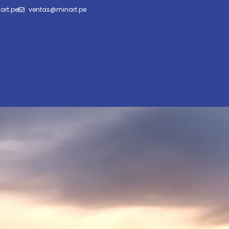
art.pe
ventas@minart.pe