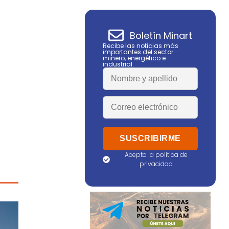
Boletín Minart
Recibe las noticias más
importantes del sector
minero, energético e
industrial.
Acepto la política de
privacidad