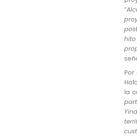
“
Alc
pro
pos
hito
prop
seña
Por 
Holc
la c
par
Yind
ter
cus