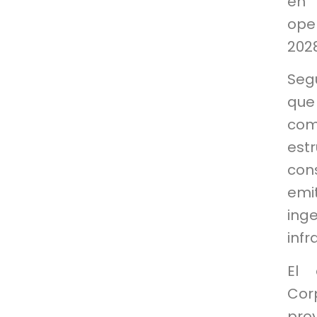
en 
ope
2028
Seg
que
com
estr
cons
emi
ing
infr
El 
Corp
pro