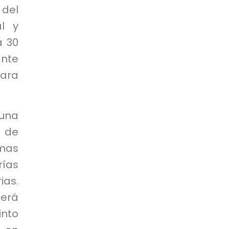
 del
al y
a 30
nte
para
 una
 de
emas
rías
ias.
erá
into