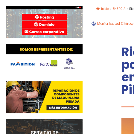
Inicio
/
ENERGÍA
/
Rio
María Isabel Chiroq
Ri
p
e
Pi