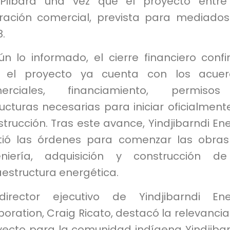
Pilbara una vez que el proyecto entre
ración comercial, prevista para mediado
.
ún lo informado, el cierre financiero conf
 el proyecto ya cuenta con los acuer
erciales, financiamiento, permiso
ucturas necesarias para iniciar oficialment
trucción. Tras este avance, Yindjibarndi En
tió las órdenes para comenzar las obra
eniería, adquisición y construcción d
aestructura energética.
director ejecutivo de Yindjibarndi En
oration, Craig Ricato, destacó la relevancia
yecto para la comunidad indígena Yindjibar