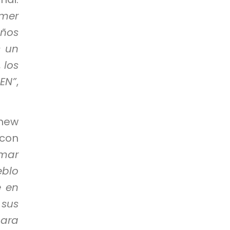
imer
ños
s un
 los
CEN”
,
thew
 con
rmar
eblo
e en
 sus
para