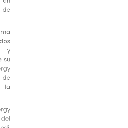
 en
s de
irma
dos
s y
e su
ergy
s de
e la
ergy
 del
ndi.