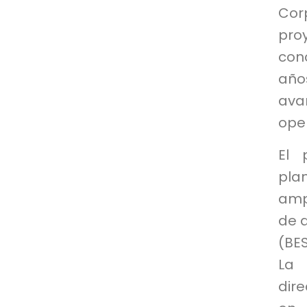
Cor
pro
con
año
ava
oper
El 
pla
amp
de 
(BES
La
dire