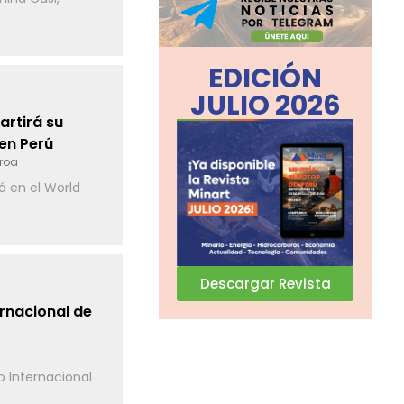
EDICIÓN
JULIO 2026
artirá su
en Perú
eroa
á en el World
Descargar Revista
ernacional de
o Internacional