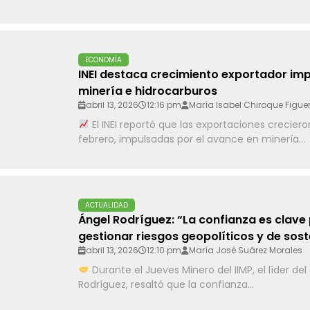
ECONOMÍA
INEI destaca crecimiento exportador im
minería e hidrocarburos
abril 13, 2026
12:16 pm
María Isabel Chiroque Figue
El INEI reportó que las exportaciones crecier
febrero, impulsadas por el avance en minería...
ACTUALIDAD
Ángel Rodríguez: “La confianza es clave
gestionar riesgos geopolíticos y de sost
abril 13, 2026
12:10 pm
María José Suárez Morales
Durante el Jueves Minero del IIMP, el líder de
Rodríguez, resaltó que la confianza...