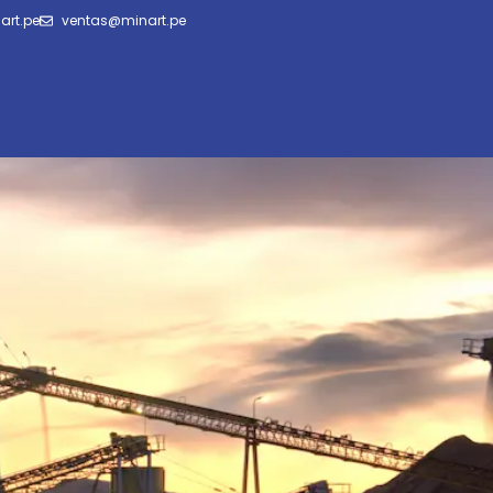
art.pe
ventas@minart.pe