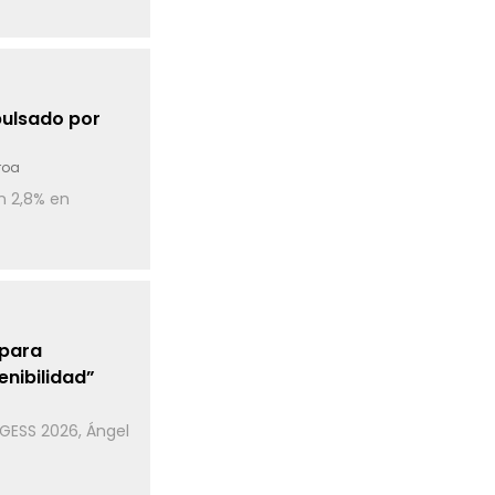
pulsado por
roa
on 2,8% en
 para
enibilidad”
l GESS 2026, Ángel