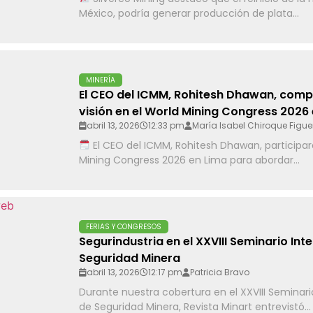
México, podría generar producción de plata...
MINERÍA
El CEO del ICMM, Rohitesh Dhawan, comp
visión en el World Mining Congress 2026 
abril 13, 2026
12:33 pm
María Isabel Chiroque Figu
El CEO del ICMM, Rohitesh Dhawan, participar
Mining Congress 2026 en Lima para abordar...
FERIAS Y CONGRESOS
Segurindustria en el XXVIII Seminario Int
Seguridad Minera
abril 13, 2026
12:17 pm
Patricia Bravo
Durante nuestra cobertura en el XXVIII Seminari
de Seguridad Minera, Revista Minart entrevistó...