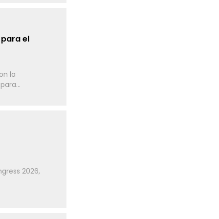
 para el
on la
ara...
ngress 2026,