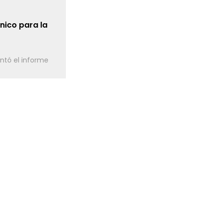
nico para la
ntó el informe
energía solar
oa
sentó una cartera