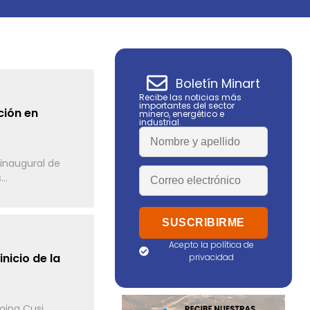
Boletín Minart
Recibe las noticias más
importantes del sector
ción en
minero, energético e
industrial.
inaugural de
..
Acepto la política de
nicio de la
privacidad
mina Cusi,