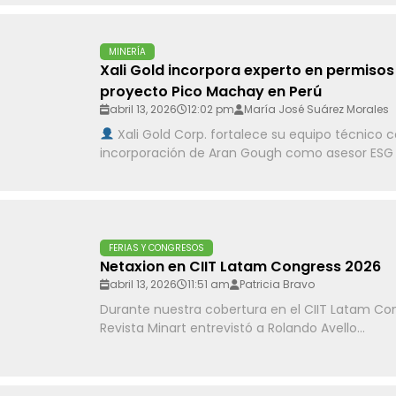
MINERÍA
Xali Gold incorpora experto en permisos
proyecto Pico Machay en Perú
abril 13, 2026
12:02 pm
María José Suárez Morales
Xali Gold Corp. fortalece su equipo técnico c
incorporación de Aran Gough como asesor ESG p
FERIAS Y CONGRESOS
Netaxion en CIIT Latam Congress 2026
abril 13, 2026
11:51 am
Patricia Bravo
Durante nuestra cobertura en el CIIT Latam Co
Revista Minart entrevistó a Rolando Avello...