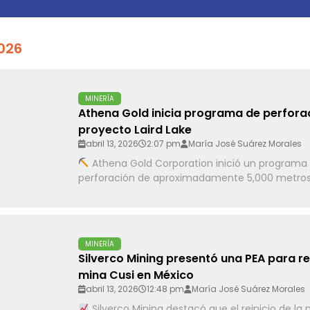
2026
MINERÍA
Athena Gold inicia programa de perfora
proyecto Laird Lake
abril 13, 2026
2:07 pm
María José Suárez Morales
Athena Gold Corporation inició un programa 
perforación de aproximadamente 5,000 metros.
MINERÍA
Silverco Mining presentó una PEA para rei
mina Cusi en México
abril 13, 2026
12:48 pm
María José Suárez Morales
Silverco Mining destacó que el reinicio de la 