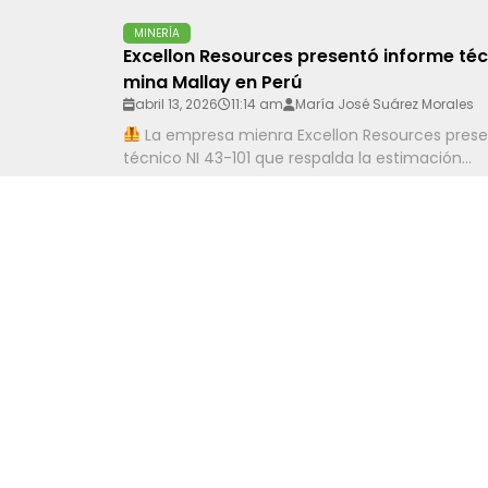
MINERÍA
Excellon Resources presentó informe téc
mina Mallay en Perú
abril 13, 2026
11:14 am
María José Suárez Morales
La empresa mienra Excellon Resources prese
técnico NI 43-101 que respalda la estimación...
ENERGÍA
MINEM impulsa cartera de proyectos de 
en el territorio nacional
abril 13, 2026
11:11 am
María Isabel Chiroque Figuer
El Ministerio de Energía y Minas (MINEM) pre
de 13 proyectos de centrales solares...